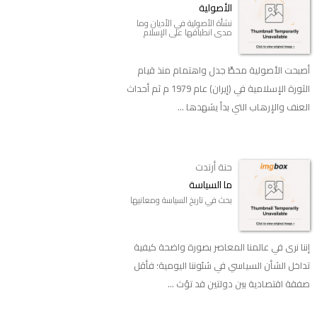
الأصولية
نشأة الأصولية في الأديان وما
مدى انطباقها على الإسلام
أصبحت الأصولية محطَّ جدل واهتمام منذ قيام
الثورة الإسلامية في (إيران) عام 1979 م ثم أحداث
العنف والإرهاب التي بدأ يشهدها ...
حنة أرندت
ما السياسة
بحث في تاريخ السياسة ومعانيها
إننا نرى في عالمنا المعاصر بصورة واضحة كيفية
تداخل الشأن السياسي في شئوننا اليومية؛ فأقل
صفقة اقتصادية بين دولتين قد تؤث ...