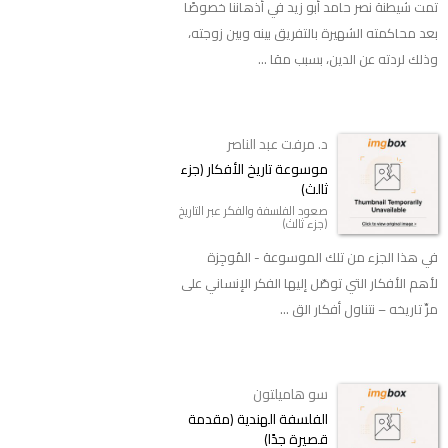
تمت شيطنة نصر حامد أبو زيد في أذهاننا خصوصًا
بعد محاكمته الشهيرة بالتفريق بينه وبين زوجته،
وذلك لردته عن الدين، بسبب مقا ...
د. مرفت عبد الناصر
موسوعة تاريخ الأفكار (جزء
ثالث)
صعود الفلسفة والفكر عبر التاريخ
(جزء ثالث)
في هذا الجزء من تلك الموسوعة - المُوجِزة
لأهم الأفكار التي توصّل إليها الفكر الإنساني على
مرِّ تاريخه – نتناول أفكار الق ...
سو هاميلتون
الفلسفة الهندية (مقدمة
قصيرة جدًا)