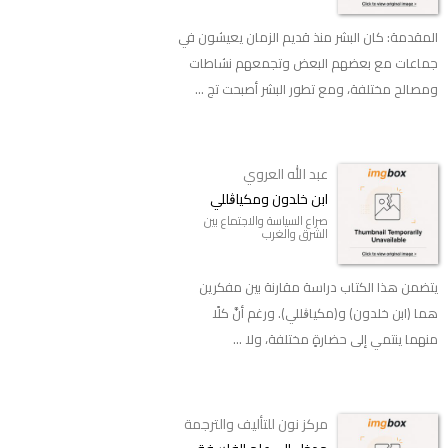
المقدمة: كان البشر منذ قديم الزمان يعيشون في
جماعات مع بعضهم البعض وتجمعهم نشاطات
ومصالح مختلفة، ومع تطور البشر أصبحت تج ...
عبد الله العروي
ابن خلدون ومكياڨللي
صراع السياسة والاجتماع بين
الشرق والغرب
يتضمن هذا الكتاب دراسة مقارنة بين مفكرين
هما (ابن خلدون) و(مكياڨللي). ورغم أنَّ كلًا
منهما ينتمي إلى حضارةٍ مختلفة، ولا ...
مركز نون للتأليف والترجمة