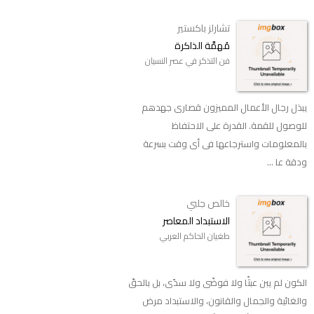
تشارلز باكستير
‬مُهمَّة الذاكرة
فن التذكر في عصر النسيان
‬يبذل رجال الأعمال المميزون قصارى جهدهم
للوصول للقمة. القدرة على الاحتفاظ
بالمعلومات واسترجاعها فى أى وقت بسرعة
ودقة عا ...
خالص جلبي
الاستبداد المعاصر
طغيان الحاكم العربي
الكون لم يبن عبثًا ولا فوضًى ولا سدًى، بل بالحقّ
والغائية والجمال والقانون، والاستبداد مرض