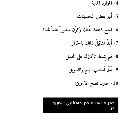
4
-
الموارد المالية
5
-
أَجرِ بعض التحسينات
6
-
امنح ذهنك عُطلة وكوّن منظوراً عاماً للحياة
7
-
أعِدْ تشكيلَ ذاتِك باستمرار
8
-
قم بِشحذ تركيزك على العمل
9
-
تَعَلَم أساليب البيع والتسويق
10
-
حاول نصح الآخرين:
اكمل قراءة الملخص كاملاً علي التطبيق
الان