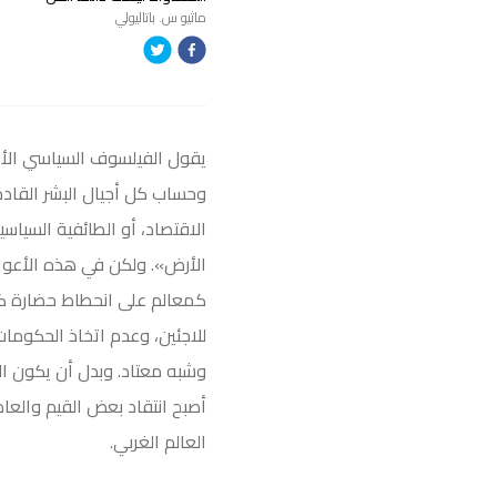
ماثيو س. باتاليولي
يقول الفيلسوف السياسي الأمري
وحساب كل أجيال البشر القادمة أ
الاقتصاد، أو الطائفية السياس
الأرض». ولكن في هذه الأعوام 
كمعالم على انحطاط حضارة كبر
للاجئين، وعدم اتخاذ الحكوما
وشبه معتاد. وبدل أن يكون ال
أصبح انتقاد بعض القيم والعاد
العالم الغربي.