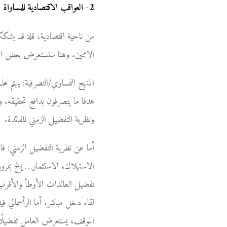
2
-
العواقب الاقتصادية للمساواة -
من ناحية اقتصادية، قلة قد يشككو
الاثنين. وهنا سنستعرض بعض الم
المنهج النمساوي/التصرفية: يهتم ه
هدفا ما يتصرفون بدافع تحقيقه. وب
ونظرية التفضيل الزمني للفائدة.
أما عن نظرية التفضيل الزمني: فا
الاستهلاك، الاستثمار… إلخ بمرور
تفضيل العائدات الأوطأ والأقرب 
لقاء دخل مباشر. أما الرأسمالي ف
الموقف، يستعرض العامل تفضيلًا ز