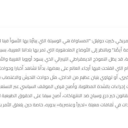
كي كيرت دوليتل: "المساواة هي الوسيلة التي يبتزّنا بها الأسوأ فينا لإ
يضًا." وبالنظر إلى الأوضاع المتدهورة التي تمر بها بلداننا العربية، بسب
ية، قد يظل النموذج الديمقراطي الليبرالي الذي يسود أوروبا الغربية وا
التي انفتحت فيها أرجاء العالم على بعضها، بدأنا نشاهد أخبارا وحوادث
ى، أو تهاوي بنيان عظيم من الداخل، مثل حوادث التحرش والاغتصاب في ا
ت إجراءات بالشدة المطلوبة. وأصبح فرض الموقف السياسي عبر الاستعان
قانون خير درع وسياج ضد الانتهاكات، أصبح سيفا على الحقوق الطبيعية 
ات في ثقافات معينة «تحيزاً وعنصرية» بدوره، خاصة حين يتعلق الأمر با