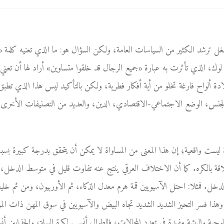
لتغلغل ترشد الكثير من السياسات العامة، ولكن السؤال هو: ما الذي تعنيه كلمة «
 لوك، الذي تأثرت به عبارة «جميع الرجال قد خلقوا متساوين» أراد لها أن تعن
ادة ألواح فارغة تخلو من أية أفكار فطرية، ولكن بالتأكيد ليس هذا الذي تطبق به
الجنس، الوضع الاجتماعي-الاقتصادي، الدين، والعديد من التصنيفات الأخرى،
اة ليست واقعية؛ إن هذا المعنى من المساواة لا يمكن أن يتحقق بدرجة كبيرة بسبب
قة بالكره. كما أن الاختلاف العرقي ينتج عنه تفاوت قليل في متوسط الدخل، ك
 الدخل. فمثلا: احتل الآسيويين قمة هرم معدل الذكاء، ثم الأوربيون، ومن ثم خلي
. وهذا فسر التحيز الشديد الشديد تجاه البيض والآسيويين في سوق المهن ذات الم
لوجية والبيئية مفيدة في تعدد المجالات، فالطوال أنسب لكرة السلة، والجذابين أ