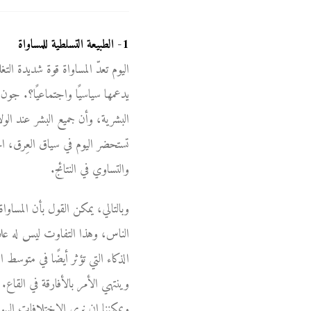
1
-
الطبيعة التسلطية للمساواة
اليوم تعدّ المساواة قوة شديدة ا
يدعمها سياسيًا واجتماعيًا؟. جون
البشرية، وأن جميع البشر عند الول
تستحضر اليوم في سياق العِرق، 
والتساوي في النتائج.
وبالتالي، يمكن القول بأن المساو
الناس، وهذا التفاوت ليس له علا
الذكاء التي تؤثر أيضًا في متوسط
وينتهي الأمر بالأفارقة في القاع
ويمكننا ان نرى الاختلافات البيو