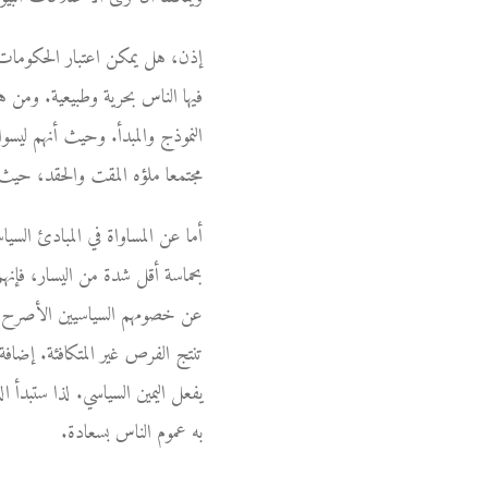
إذن، هل يمكن اعتبار الحكومات 
فيها الناس بحرية وطبيعية. ومن هن
النموذج والمبدأ. وحيث أنهم ل
مجتمعا ملؤه المقت والحقد، حيث أ
أما عن المساواة في المبادئ السياس
بحماسة أقل شدة من اليسار، فإنهم ي
عن خصومهم السياسيين الأصرح في ا
تنتج الفرص غير المتكافئة. إضافة
يفعل اليمين السياسي. لذا ستبدأ ا
به عموم الناس بسعادة.