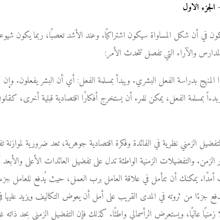
 الجزء الاول
ن في أن شكل المساواة سيكون اشتراكيًا. وعند الأشد تعصبًا، ربما يكون شيوعي
دارس والآراء التي تفصل تتحدث الأمر:
ذا المنهج بدراسة الفعل البشري. ويبدأ بمسلمة الفعل: أي أن البشر يفعلون. وإن ك
دءاً بمسلمة الفعل، يمكن للمرء أن يستخرج أفكارًا اقتصادية قبلية أخرى، كقانون ا
لتفضيل الزمني نظرية في الفائدة وفكرة اقتصادية جوهرية، تعد ضرورية لموازنة 
 الزمن. والتفضيلات الزمنية الواطئة تدل على تفضيل العائدات الأعلى والأبعد أ
أمدًا. يمكنك أن تتأمل في علاقة العامل برب العمل، حيث يُدفع للعامل جزء
يدفع جزءًا من ثروته في المدى القريب على أمل أن يعوض التكاليف ويزيد عليها
منيًا عاليًا، ويستعرض الرأسمالي واطئًا. كذلك فإن التفضيل الزمني بحد ذاته غ