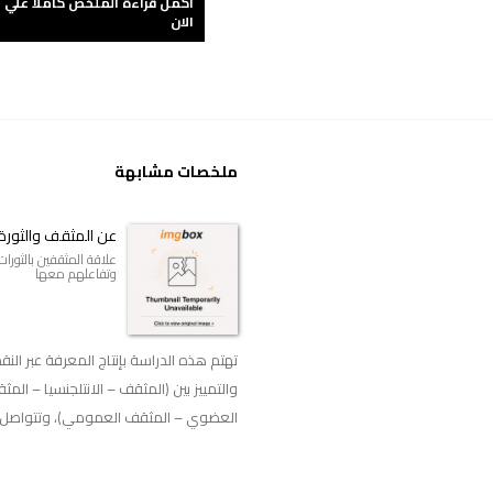
اكمل قراءة الملخص كاملاً علي 
الان
ملخصات مشابهة
عن المثقف والثورة
علاقة المثقفين بالثورات
وتفاعلهم معها
تهتم هذه الدراسة بإنتاج المعرفة عبر النقد
والتمييز بين (المثقف – الانتلجنسيا – المث
العضوي – المثقف العمومي)، وتتواصل .