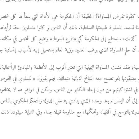
كقوة تفرض المساواة؟ الحقيقة أن الحكومة هي الأداة التي يلجأ لها كل شخص
ا تستمد المساواة طبيعتها التسلطية. ذلك أن الناس لو كانوا متساوين حقا لرأينا
يسوا كذلك، سنحتاج إلى الحكومة كي «تقرع السوط» وتضع كل شخص في مكانه
ن حلم المساواة الذي يرغب العديد برؤية العالم يستحيل إليه لأسباب إنسانية جد
ية؛ فلقد فشلت المساواة اليمينية التي تعتبر أقرب إلى الأنظمة والمبادئ الرأسمالية،
عتنقونها بنحو تصبح معه النتائج النهائية متماثلة. فهم يقولون «التساوي في الفرص ل
شتراكيتهم من دون إبعاد الكثير من الناس. ولكن في الواقع هم لا يختلفون كثير
 إلى أن اليسار لم يعد وحده الذي ينادي بتدخل الدولة والتحكم الحكومي بالناس و
لدولة بالتوسع في أفقها، وتحكّمها، مع مقاومة قليلة جدا. وفي النهاية سيقودنا 