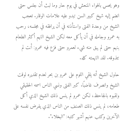
وهو يحس بالهواء المنعش في يوم حار وما لبث أن جلس حتى
انضم إليه شيخ كبير السن تبدو عليه علامات الوقار. تعجب
الشيخ من وحدة الفتى واستأذنه في أن يرافقه في مجلسه، رحب
به عمرو وجامله في أن يأكل معه لكن الشيخ التهم أكثر الطعام
بنهم حتى لم يبق منه شيء لعمرو حتى فزع فيه عمرو: أنت لم
تتذوقه. لقد التهمته كله.
حاول الشيخ أنه يلقي اللوم على عمرو بن بحر لعدم تقديره لوقت
الشيخ وانصرف غاضبًا. كبر الفتى ونسي الناس اسمه الحقيقي
ولقبوه بالجاحظ، لكن عمرو لم ينس ذلك الشيخ الذي أكل
طعامه، لم ينس ذلك الصنف من الناس الذي يفرض نفسه على
الآخرين وكتب عنهم أشهر كتبه: "البخلاء".