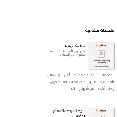
ملخصات مشابهة
فاطمة الزهراء
بنت رسول الله –صلى الله عليه
وسلم –، وأم الحسنين
المقدمة: السيدة (فاطمة) أحب أهل النبي –صلى
الله عليه وسلم –إلى قلبه، فكانت ابنته الصغرى،
وكانت أشبه الناس بأبيها. وحياته ...
سيرة السيدة عائشة أم
المؤمنين