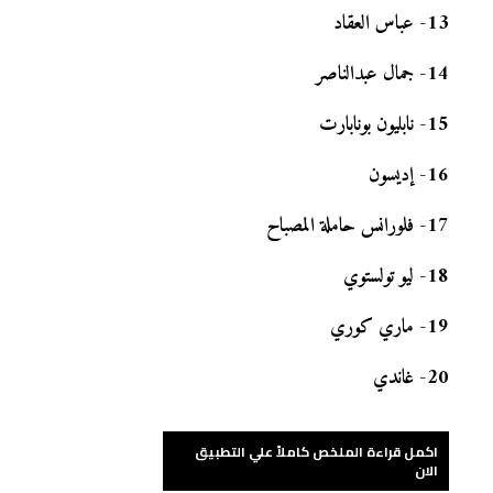
13
-
عباس العقاد
14
-
جمال عبدالناصر
15
-
نابليون بونابارت
16
-
إديسون
17
-
فلورانس حاملة المصباح
18
-
ليو تولستوي
19
-
ماري كوري
20
-
غاندي
اكمل قراءة الملخص كاملاً علي التطبيق
الان