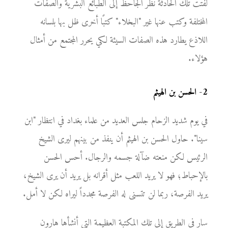
لفتت تلك الحادثة نظر الجاحظ إلى الطبائع البشرية والصفات
المختلفة وكتب عنها غير "البخلاء" كتبًا أخرى ظل بها بلسانه
اللاذع يطارد هذه الصفات السيئة لكي يحرر المجتمع من أمثال
هؤلاء.
2
-
الحسن بن الهيثم
في يوم شديد الزحام جلس العديد من علماء بغداد في انتظار "ابن
سينا". حاول الحسن بن الهيثم أن ينفذ من بينهم ليرى الشيخ
الرئيس لكن منعته ضآلة جسمه والرجال. أحس الحسن
بالإحباط؛ فهو لا يريد اللعب مثل أقرانه بل يريد أن يرى الشيخ،
يريد الفرصة، ربما لن تتسنى له الفرصة مجدداً ليراه لكن لا أمل.
سار في الطريق إلى تلك المكتبة العظيمة التي أنشأها هارون