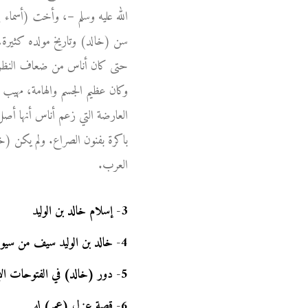
الله عليه وسلم –، وأخت (أسماء
سن (خالد) وتاريخ مولده كثيرة، وي
حتى كان أناس من ضعاف النظر يخ
وكان عظيم الجسم والهامة، مهيب ال
العارضة التي زعم أناس أنها أصل
باكرة بفنون الصراع. ولم يكن (خا
العرب.
3
-
إسلام خالد بن الوليد
4
-
خالد بن الوليد سيف من سيوف
5
-
دور (خالد) في الفتوحات ال
6
-
قصة عزل (عمر) له