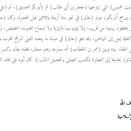
 بنت عميس) التي تزوجها (جعفر بن أبي طالب) ثم (أبو بكر الصديق)، ثم (علي
رجح أن يكون مولد (خالد) في نحو سنة أربعة وثلاثين قبل الهجرة. وكان (خالد) شبي
لطون بينهما من قريب، ولا يميزونهما بالرؤية ولا بسماع الصوت الخفيض. وكا
طلة يميل إلى البياض. وقد تعلم (خالد) في صباه ما يتعلمه الفتى المرشح للحرب و
 الجفاء بينه وبين (عمر بن الخطاب) أنه صارعه وهم صغار، فغلبه خالد وكسر 
لد) بحاجة إلى التجارة لكسب العيش وتحصيل المال؛ إذ كان أبوه على تلك الثروة
 الله
إسلامية