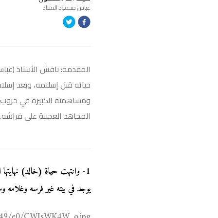
عباس محمود العقاد
المقدمة: ناقش الأستاذ (عباس
حياته قبل إسلامه، وبعد إسلا
ومساهمته الكبيرة في حروب ال
المجاهد العجيبة على فراشه.
1
-
وانتهت حياة (خالد) نهايتها 
يوجد في بيته غير فرسه وغلامه وس
m/49/e0/CWIsWK4W_o.jpg