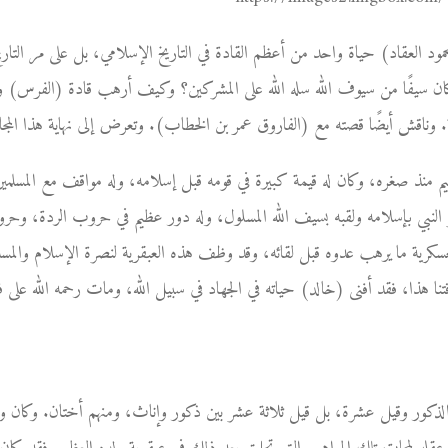
ود العقاد) حياة واحد من أعظم القادة في التاريخ الإسلامي، بل على مر التار
 سيفًا من سيوف الله سله الله على المشركين؟ وكيف أرهب قادة (الفرس) و (
. وناقش أيضًا قصته مع (الفاروق عمر بن الخطاب). وتعرض إلى نهاية هذا المجاه
م منذ صغره، وكان له قيمة كبيرة في قومه قبل إسلامه، وله مواقف مع المسلم
 النبي بإسلامه ولقبه بسيف الله المسلول، وله دور عظيم في حروب الردة، وح
لعسكرية ما يرهب عدوه قبل لقائه، وقد وظف هذه العبقرية لنصرة الإسلام والم
تنا هذا، فقد أفنى (خالد) حياته في الجهاد في سبيل الله، ومات رحمه الله على ف
لذكور وقيل عشرة، بل قيل ثلاثة عشر بين ذكور وإناث، ومنهم أختان. وكان وال