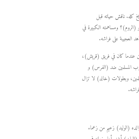
يخ كله. ناقش حياته قبل
الروم)؟ ومساهمته الكبيرة في
د العجيبة على فراشه.
ين عندما كان في فريق (قريش)،
روب المسلمين ضد (الفرس) و
سلمين، وبطولات (خالد) لا تزال
راشه.
ده (الوليد) زعيم من زعماء