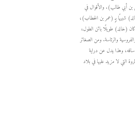
 بن أبي طالب). والأقوال في
هًا بـِِِِِِِِ (عمر بن الخطاب)،
ن (خالد) طويلًا بائن الطول،
الفروسية والرئاسة. ومن الصغائر
ساقه، وهذا يدل عن دراية
 التي لا مزيد عليها في بلاد