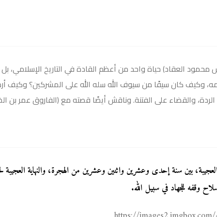
 محمود العقاد) حياة واحد من أعظم القادة في التاريخ الإسلامي، بل ع
مه، وكيف كان سيفًا من سيوف الله سله الله على المشركين؟ وكيف أره
ردة، والقضاء على الفتنة. وناقش أيضًا قصته مع (الفاروق عمر بن ال
العجيبة، بين سنة إحدى وعشرين واثنين وعشرين من الهجرة، والنهاية العجيبة لحي
لاح وقفه للجهاد في سبيل الله.
https://images2.imgbox.co