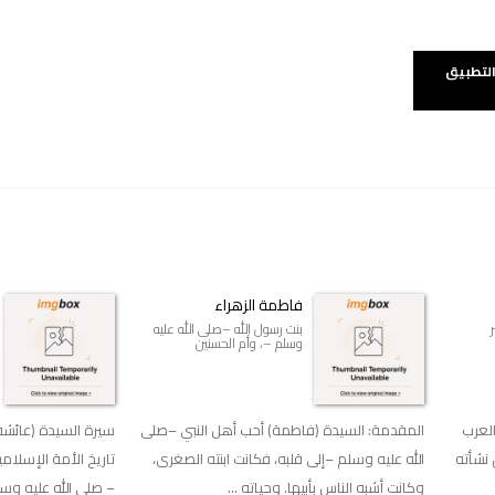
التطبيق
فاطمة الزهراء
بنت رسول الله –صلى الله عليه
وسلم –، وأم الحسنين
العرب
المقدمة: السيدة (فاطمة) أحب أهل النبي –صلى
سيرة السيدة (عائشة
 نشأته
الله عليه وسلم –إلى قلبه، فكانت ابنته الصغرى،
تاريخ الأمة الإسلام
وكانت أشبه الناس بأبيها. وحياته ...
– صلى الله عليه وسلم