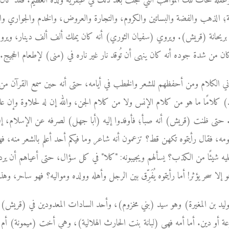
قله لمحات تلك المواهب التي تجلت بعد ذلك في عبقرية ولده العظيم. فقد كان (ا
 الذهب والفضة والبساتين والكروم، والتجارة والعروض، والخدم والجواري والعبيد،
يحانة (قريش). ويروي (سفيان الثوري) أنه كان يملك ألف ألف دينار، ويروي
 من شدة جوده أنه كان ينهى أن تُوقد نار غير ناره في (منى) لإطعام الحجيج.
اني الكلام ومن أحفظهم للشعر والخطب في أيامه، حتى أنه حين سمع القرآن من ر
 كلامًا ما هو من كلام الإنس ولا من كلام الجن، والله إن له لحلاوة وإن علي
لي". حتى ظنت (قريش) أنه صبأ؛ فأوفدوا إليه (أبا جهل) لصرفه عن الإسلام، إ
ه، فقال رأيتموه تكهن قط؟ تزعمون أنه شاعر وما فيكم أحد أعلم بالشعر منه، ف
ه شيئًا من الكذب؟ يسألهم ويجيبونه: "كلا" في كل سؤال، حتى أعياهم أن يردوا
 إلا سحر يؤثر! أما رأيتموه يُفَرِّق بين الرجل وأهله وولده ومواليه؟ فهو ساحر، وهذ
لوليد بن المغيرة) وهو سيد (بني مخزوم)، وأحد السادات المعدودين في (قريش)،
عة أو دين. أما أمه فهي (لبانة بنت الحارث الهلالية)، وهي أخت (ميمونة) أم