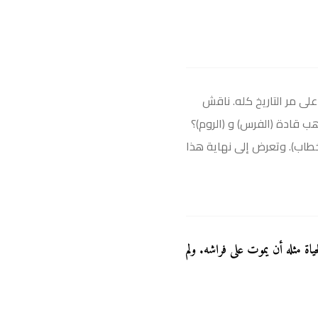
لى مر التاريخ كله. ناقش
ب قادة (الفرس) و (الروم)؟
خطاب). وتعرض إلى نهاية هذا
اة مثله أن يموت على فراشه. ولم