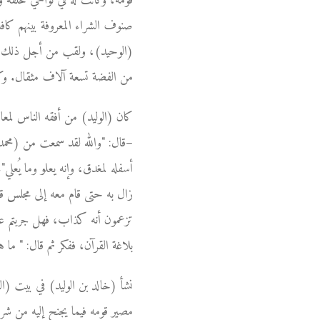
قومه، وكانت له في نواحي خلقه وع
صنوف الشراء المعروفة بينهم كافة؛
(الوحيد)، ولقب من أجل ذلك بر
من الفضة تسعة آلاف مثقال. وكان
كان (الوليد) من أفقه الناس لمع
–قال: "والله لقد سمعت من (محمد)
أسفله لمغدق، وإنه يعلو وما يُع
زال به حتى قام معه إلى مجلس قوم
تزعمون أنه كذاب، فهل جربتم علي
بلاغة القرآن، ففكر ثم قال: " ما هو
نشأ (خالد بن الوليد) في بيت (ا
مصير قومه فيما يجنح إليه من شر