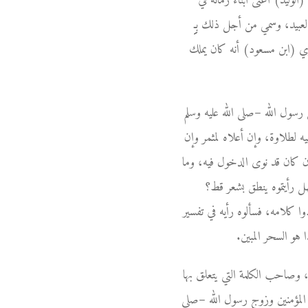
لوليد) أغنى أبناء زمانه في
 وسمي من أجل ذلك بـِِِِِِِِ
 (ابن مسعود) أنه كان يملك
سول الله –صلى الله عليه وسلم
ه لطلاوة، وإن أعلاه لمثمر وإن
ن كان قد نوى الدخول فيه، وما
هل رأيتموه ينطق بشعر قط؟
 كلامه، فسألوه رأيه في تفسير
ا هو السحر المبين.
 وصاحب الكلمة التي يتعلق بها
 المؤمنين وزوج رسول الله –صلى