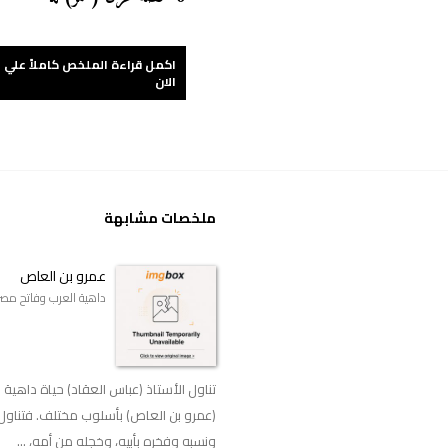
اكمل قراءة الملخص كاملاً علي 
الان
ملخصات مشابهة
عمرو بن العاص
داهية العرب وفاتح مصر
تناول الأستاذ (عباس العقاد) حياة داهية 
(عمرو بن العاص) بأسلوب مختلف. فتناول
ونسبه وفخره بأبيه، وخجله من أمه، ...