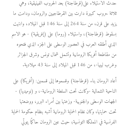
حدث الاستيلاء على(قرطاجنة) بعد الحروب الفينيقية، وهي
ثلاثة حروب كبيرة دارت بين القرطاجيين والرومان، ودامت ما
يزيد على قرن، من سنة 264 إلى سنة 146 قبل الميلاد، وانتهت
بسقوط (قرطاجنة)، واستيلاء (روما) على (إفريقية) - هو الاسم
الذي أطلقه العرب في العصور الوسطى على الجزء الذي فتحوه
من مقاطعة أفريكا الرومانية وتشمل شمال تونس وشرق الجزائر
وغرب ليبيا-، من 146 قبل الميلاد إلى سنة 43 ميلادية.
أعاد الرومان بناء (قرطاجنة) وقسموها إلى قسمين: (أفريكا) على
الناحية الشمالية -وكانت تحت السلطة الرومانية-، و (نوميديا) -
الجهات الوسطى والجنوبية- وزعتها بين أمراء البربر، ووضعتها
تحت حمايتها، وكان نظام الحماية الرومانية أشبه بنظام حكومة الحماية
الفرنسية في المملكة التونسية؛ حيث عين الرومان حاكمًا يتولّي