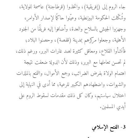
جاء الروم إلى (إفريقية)، واتخذوا (قرطاجنة) عاصمة للولاية،
وشُكّلت الحكومة البيزنطية، وعيّنوا حاكمًا لإصدار الأوامر،
وجهزوا الجيش بالسلاح والعدة، وأضافوا إليه فريقًا من الجنود
الأهلية، وجعلوا مركزهم بمدينة (قفصة)، وحصنوا البلاد؛
فأنشأوا القلاع، ومعاقل كثيرة لصد غارات البربر. ورغم ذلك،
لم تحسن تعاملها مع البربر؛ وذلك لأن الدولة ضعفت نتيجة
اهتمام الولاة بفرض الضرائب، وجمع الأموال، والتمتع بالملذات
والشهوات، واضطهادهم الكبير للرعية؛ مما أدى في النهاية إلى
اختلال سياستهم، وكان كل ذلك مقدمات لسقوط الروم على
أيدي المسلمين.
3
-
الفتح الإسلامي