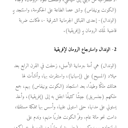
(الكونت بونيفاس) وشق عصا الطاعة على الحكومة، واستنجد بـِِِِِِِِِ
(الوندال)- إحدى القبائل الجرمانية الشرقية -، فكانت ضربة
قاضية لمُلك الرومان بـِِِِِِِِِ (إفريقية).
2
-
الوندال واسترجاع الرومان لإفريقية
(الوندال) هي أمة جرمانية الأصل؛ زحفت في القرن الرابع بعد
ميلاد (المسيح) على (إسبانيا)، واستقرت بها، وأنشأت لها
هنالك ملكًا وطيدًا. بعد استنجاد (الكونت بونيفاس) بهم، جمع
ملكهم (جنسريق) جيشًا كثيفًا انتقل به إلى (إفريقية)، وأخذ
يستولي على مدنها، حتى استولى عليها، وأسس بها مملكة مستقلة،
دامت نحو مائة عام. وفرّ الكونت هاربًا منهم، وندم على
استنجاده بهم، وكسب (جنسريق) جانبًا من البربر في عساكره،