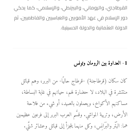
القرطاجني، والروماني، والبيزنطي، والإسلامي، كما يحكي
دور الإسلام في عهد الأمويين والعباسيين والفاطميين، ثم
الدولة العثمانية والدولة الحسينية.
1
-
العداوة بين الرومان وتونس
كان سكان (قرطاجنة) -قرطاج حاليًا- من البربر، وهم قبائل
منتتشرة في البلاد، لا حضارة لهم، حياتهم في غاية البساطة،
مساكنهم الأكواخ، ويعملون بالصيد، أو شيء من فلاحة
الأرض، وتربية المواشي. وقسَّم العرب البربر إلى فرعين عظيمين
هما: البُتْر والبَرَانِس، وكل منهما يتجزأ إلى قبائل وعشائر شتَّي.