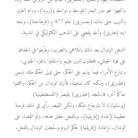
واتجهوا نحو جزر البحر المتوسط وسواحله و(روما)، ودام الغزو
والنهب حتى مات (جنسريق) عام 477 بـِِِِِِِِِ (قرطاجنة)، وتبعه
ابنه (هنريق) وأخذ يقضي على المذهب الكاثوليكي في المدينة.
انشغل الوندال بعد ذلك بالملاهي والطرب، وفرّطوا في الحفاظ
على قوة الجيش؛ فتطاول البربر عليهم واستقلوا بالجزء الجنوبي،
وتنازع الأمراء فيما بينهم على الحكم، حتى تولى الحكم ملك يسمى
(هلدريق)؛ ولكنه كان ضعيفًا، فأنزله الوندال من الحكم، وانتخبوا
حاكمًا آخر؛ فاستنجد (هلدريق) بقيصر (القسطنطينية)
(يوستنيان) لاسترجاع ملكه، ولكن القيصر رأى في ذلك فرصة
عظيمة لإعادة (إفريقية)، وبالفعل حقق هدفه، وتم القضاء على
الوندال، وإعادة (إفريقية) لحكم الروم وسقطت الوندال بالفعل.