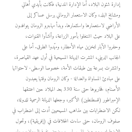
إدارة شئون البلاد، أما الإدارة المدنية؛ فكانت بأيدي أهالي
ومشايخ البلد، وكان الاستعمار الروماني يرسل عساكر إلى
الأراضي لاستعمارها واستثمارها. وبدأ مهاجرو الرومان يتوافدون
على البلاد حيث اشتغلوا بأمور الزراعة، وأنشأوا القنوات،
وحفروا الآبار لتخزين مياه الأمطار، ومهّدوا الطرق. أما على
الجانب الديني، انتشرت الديانة المسيحية في أول عهد القياصرة،
وانتشرت بسرعة بين طبقات الأمة، خصوصا الوسطى- لاحتوائها
على مبادئ المساواة والعدالة - وكان الرومان وقتها يعبدون
الأصنام؛ فحاربوها حتى سنة 330 بعد الميلاد حين اعتنقها
الإمبراطور (قسطنطين) الأكبر، وجعلها الديانة الرسمية للدولة،
لكن الاضطرابات بين مذاهب المسيحيين أدت إلى اضطراب في
صفوف الرومان، حتى ساءت الخلافات في (إفريقية)، وتحول
الاضطراب من ديني إلى سياسي، وضعف نفوذ الرومان، وجاء