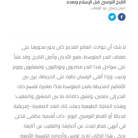
التاريخ التونسي قبل الإسلام وبعده
حسن حسني عبد الوهاب
لا شك أن حوادث العالم القديم كان يدور محورها على
ضفاف البحر المتوسط، منبع الأديان وأصل التاريخ. وقد نشأ
على سواحل هذا البحر مصريون ويونانيون، وفينيقيون وروم
وعرب. وإذا ألقى الإنسان نظرة على الخريطة، يرى بين
الأقاليم المحيطة بالبحر المتوسط بلادًا صغيرة تقسم ذلك
البحر إلى نصفين، وتشق حافاته ما بين المشرق والمغرب؛
وهذه المنزلة الطبيعية جعلت تلك البلاد الصغيرة -إفريقية
قديمًا أو القطر التونسي اليوم -ذات أهمية عظمى تتجلى
في أبهى منظر للبحث عن أخبارها، والتنقيب عن آثارها.
يحكي هذا الكتاب تاريخ تونس وأدواره الرئيسية الأربعة: