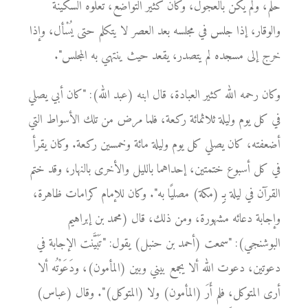
حلم، ولم يكن بالعَجُول، وكان كثير التواضع، تعلوه السكينة
والوقار، إذا جلس في مجلسه بعد العصر لا يتكلم حتى يُسْأل، وإذا
خرج إلى مسجده لم يتصدر، يقعد حيث ينتهي به المجلس".
وكان رحمه الله كثير العبادة، قال ابنه (عبد الله): "كان أبي يصلي
في كل يوم وليلة ثلاثمائة ركعة، فلما مرض من تلك الأسواط التي
أضعفته، كان يصلي كل يوم وليلة مائة وخمسين ركعة. وكان يقرأ
في كل أسبوع ختمتين، إحداهما بالليل والأخرى بالنهار، وقد ختم
القرآن في ليلة بـِِِ (مكة) مصليًا به". وكان للإمام كرامات ظاهرة،
وإجابة دعائه مشهورة، ومن ذلك، قال (محمد بن إبراهيم
البوشنجي): "سمعت (أحمد بن حنبل) يقول: "تَبَيَّنت الإجابة في
دعوتين، دعوت الله ألا يجمع بيني وبين (المأمون)، ودَعَوْتُه ألا
أرى المتوكل، فلم أَرَ (المأمون) ولا (المتوكل)". وقال (عباس)