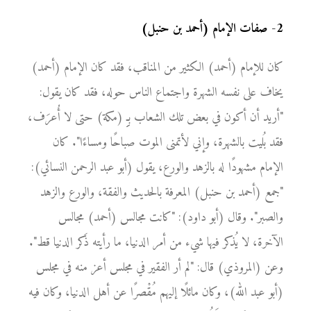
2
-
صفات الإمام (أحمد بن حنبل)
كان للإمام (أحمد) الكثير من المناقب، فقد كان الإمام (أحمد)
يخاف على نفسه الشهرة واجتماع الناس حوله، فقد كان يقول:
"أريد أن أكون في بعض تلك الشعاب بـِِِ (مكة) حتى لا أُعرَف،
فقد بُليت بالشهرة، وإني لأتمنى الموت صباحًا ومساءًا". كان
الإمام مشهودًا له بالزهد والورع، يقول (أبو عبد الرحمن النسائي):
"جمع (أحمد بن حنبل) المعرفة بالحديث والفقة، والورع والزهد
والصبر". وقال (أبو داود): "كانت مجالس (أحمد) مجالس
الآخرة، لا يُذكر فيها شيء من أمر الدنيا، ما رأيته ذَكر الدنيا قط".
وعن (المروذي) قال: "لم أر الفقير في مجلس أعز منه في مجلس
(أبو عبد الله)، وكان مائلًا إليهم مُقْصرًا عن أهل الدنيا، وكان فيه