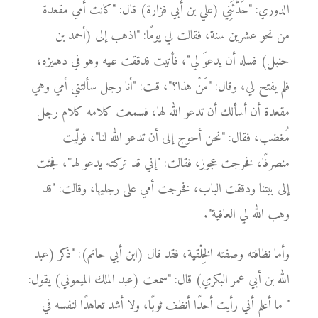
الدوري: "حَدَّثَنِي (علي بن أبي فزارة) قال: "كانت أمي مقعدة
من نحو عشرين سنة، فقالت لي يومًا: "اذهب إلى (أحمد بن
حنبل) فسله أن يدعوَ لي"، فأتيت فدققت عليه وهو في دهليزه،
فلم يفتح لي، وقال: "مَنْ هذا؟"، قلت: "أنا رجل سألتني أمي وهي
مقعدة أن أسألك أن تدعو الله لها، فسمعت كلامه كلام رجل
مُغضب، فقال: "نحن أحوج إلى أن تدعو الله لنا"، فولّيت
منصرفًا، فخرجت عجوز، فقالت: "إني قد تركته يدعو لها"، فجئت
إلى بيتنا ودققت الباب، فخرجت أمي على رجليها، وقالت: "قد
وهب الله لي العافية".
وأما نظافته وصفته الخِلْقية، فقد قال (ابن أبي حاتم): "ذكر (عبد
الله بن أبي عمر البكري) قال: "سمعت (عبد الملك الميموني) يقول:
" ما أعلم أني رأيت أحدًا أنظف ثوبًا، ولا أشد تعاهدًا لنفسه في