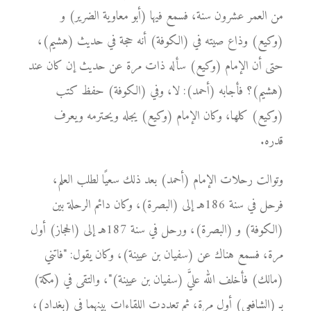
من العمر عشرون سنة، فسمع فيها (أبو معاوية الضرير) و
(وكيع) وذاع صيته في (الكوفة) أنه حجة في حديث (هشيم)،
حتى أن الإمام (وكيع) سأله ذات مرة عن حديث إن كان عند
(هشيم)؟ فأجابه (أحمد): لا، وفي (الكوفة) حفظ كتب
(وكيع) كلها، وكان الإمام (وكيع) يجله ويحترمه ويعرف
قدره.
وتوالت رحلات الإمام (أحمد) بعد ذلك سعيًا لطلب العلم،
فرحل في سنة 186هـ إلى (البصرة)، وكان دائم الرحلة بين
(الكوفة) و (البصرة)، ورحل في سنة 187هـ إلى (الحجاز) أول
مرة، فسمع هناك عن (سفيان بن عيينة)، وكان يقول: "فاتني
(مالك) فأخلف الله عليَّ (سفيان بن عيينة)"، والتقى في (مكة)
بـِِِ (الشافعي) أول مرة، ثم تعددت اللقاءات بينهما في (بغداد)،