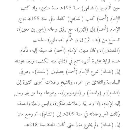
حين أقام بها (الشافعي) سنة 195هـ مدة سنتين، وقد كتب
الإمام (أحمد) كتب (الشافعي) كلها. وفي سنة 199هـ خرج
الإمام (أحمد) إلى (اليمن)، مع رفيق رحلته (يحيى بن معين)،
للسماع من (عبد الرزاق بن همَّام الصنعاني) صاحب
(المصنف)، وكان صيت الإمام (أحمد) قد سبقه إليه، فأقام
عنده قرابة عشرة أشهر، سمع في أثنائها منه الكتب، وبعد عودته
إلى (بغداد) شرع الإمام (أحمد) بتصنيف (المسند)، وهو في
السادسة والثلاثين من عمره. وللشيخ رحلات أخرى كثيرة إلى
(الشام) و (واسط) و (طرطوس).. وغيرها، وما من بلد رحل
إليه الإمام، إلا وله إليه رحلات متكررة، وليس رحلة واحدة،
وكانت آخر رحلاته في سنة 209هـ إلى (الشام)، ثم رجع منها
إلى (بغداد) ولم يخرج منها حتى كانت المحنة سنة 218هـ.