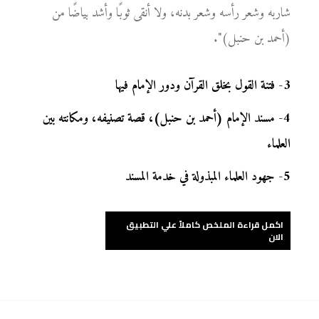
شاربه وشعر رأسه وشعر بدنه، ولا أنقى ثوبًا وأشد بياضًا من
(أحمد بن حنبل)".
3
-
فتنة القول بخلق القرآن ودور الإمام فيها
4
-
مسند الإمام (أحمد بن حنبل)، قصة تصنيفه، ومكانته بين
العلماء
5
-
جهود العلماء المبذولة في خدمة المسند
اكمل قراءة الملخص كاملاً علي التطبيق
الان