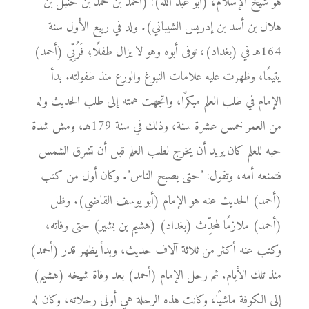
هو شيخ الإسلام، (أبو عبد الله): (أحمد بن محمد بن حنبل بن
هلال بن أسد بن إدريس الشيباني). ولد في ربيع الأول سنة
164هـ في (بغداد)، توفى أبوه وهو لا يزال طفلًا؛ فَرُبِّي (أحمد)
يتيمًا، وظهرت عليه علامات النبوغ والورع منذ طفولته. بدأ
الإمام في طلب العلم مبكرًا، واتجهت همته إلى طلب الحديث وله
من العمر خمس عشرة سنة، وذلك في سنة 179هـ، ومش شدة
حبه للعلم كان يريد أن يخرج لطلب العلم قبل أن تشرق الشمس
فتمنعه أمه، وتقول: "حتى يصبح الناس". وكان أول من كتب
(أحمد) الحديث عنه هو الإمام (أبو يوسف القاضي). وظل
(أحمد) ملازمًا لمحدِّث (بغداد) (هشيم بن بشير) حتى وفاته،
وكتب عنه أكثر من ثلاثة آلاف حديث، وبدأ يظهر قدر (أحمد)
منذ تلك الأيام. ثم رحل الإمام (أحمد) بعد وفاة شيخه (هشيم)
إلى الكوفة ماشيًا، وكانت هذه الرحلة هي أولى رحلاته، وكان له