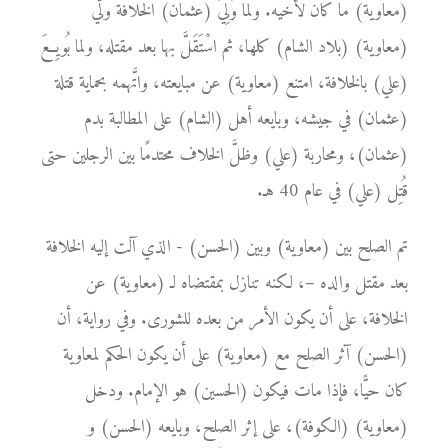
(معاوية) ما كان لأخيه. ولما وَلِيَ (عثمان) الخلافة ولَّي
(معاوية) (بلاد الشام) كلها، ثم اسْتَقَلَّ بها بعد مقتله، ولما بُويِعَ
(علي) بالخلافة، امتنع (معاوية) عن مبايعته، واتَّهمه بحماية قتلة
(عثمان) في جيشه، وبايعه أهل (الشام) على المطالبة بدم
(عثمان)، ومحاربة (علي) وظلَّ الخلاف محتدمًا بين الرجلين حتى
قُتِل (علي) في عام 40 هـ.
تم الصلح بين (معاوية) وبين (الحسن) - الذي آلت إليه الخلافة
بعد مقتل والده –، لكنه تنازل بمقتضاه لـ (معاوية) عن
الخلافة، على أن يكون الأمر من بعده للشورى. وفي رواية، أن
(الحسن) آثر الصلح مع (معاوية) على أن يكون الحكم لمعاوية
كان حيًّا، فإذا مات فيكون (الحسين) هو الإمام. ودخل
(معاوية) (الكوفة)، على إثر الصلح، وبايعه (الحسن) و