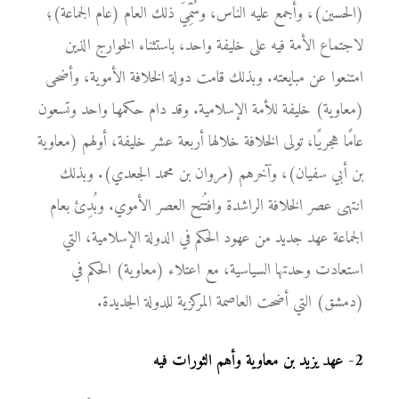
(الحسين)، وأجمع عليه الناس، وسُمِّيَ ذلك العام (عام الجماعة)؛
لاجتماع الأمة فيه على خليفة واحد، باستثناء الخوارج الذين
امتنعوا عن مبايعته. وبذلك قامت دولة الخلافة الأموية، وأضحى
(معاوية) خليفة للأمة الإسلامية. وقد دام حكمها واحد وتسعون
عامًا هجريًا، تولى الخلافة خلالها أربعة عشر خليفة، أولهم (معاوية
بن أبي سفيان)، وآخرهم (مروان بن محمد الجعدي). وبذلك
انتهى عصر الخلافة الراشدة وافتُتح العصر الأموي. وبُدِئ بعام
الجماعة عهد جديد من عهود الحكم في الدولة الإسلامية، التي
استعادت وحدتها السياسية، مع اعتلاء (معاوية) الحكم في
(دمشق) التي أضحت العاصمة المركزية للدولة الجديدة.
2
-
عهد يزيد بن معاوية وأهم الثورات فيه