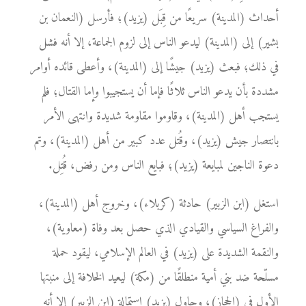
أحداث (المدينة) سريعًا من قِبَل (يزيد)؛ فأرسل (النعمان بن
بشير) إلى (المدينة) ليدعو الناس إلى لزوم الجماعة، إلا أنه فشل
في ذلك؛ فبعث (يزيد) جيشًا إلى (المدينة)، وأعطى قائده أوامر
مشددة بأن يدعو الناس ثلاثًا فإما أن يستجيبوا وإما القتال؛ فلم
يستجب أهل (المدينة)، وقاوموا مقاومة شديدة وانتهى الأمر
بانتصار جيش (يزيد)، وقُتل عدد كبير من أهل (المدينة)، وتم
دعوة الناجين لمبايعة (يزيد)؛ فبايع الناس ومن رفض، قُتِل.
استغل (ابن الزبير) حادثة (كربلاء)، وخروج أهل (المدينة)،
والفراغ السياسي والقيادي الذي حصل بعد وفاة (معاوية)،
والنقمة الشديدة على (يزيد) في العالم الإسلامي، ليقود حملة
مسلّحة ضد بني أمية منطلقًا من (مكة) ليعيد الخلافة إلى منبتها
الأول في (الحجاز)، وحاول (يزيد) استمالة (ابن الزبير) إلا أنه