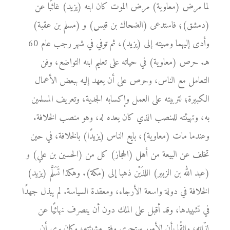
لما مرض (معاوية) مرض الموت كان ابنه (يزيد) غائبًا عن
(دمشق)؛ فاستدعى (الضحاك بن قيس) و (مسلم بن عقبة)
وأدى إليهما وصيته إلى (يزيد)، ثم توفي في شهر رجب عام 60
هـ. حرص (معاوية) في حياته على تعليم ابنه التواضع، وفن
التعامل مع الناس، وحرص على أن يعهد إليه ببعض الأعمال
الكبيرة؛ لتربيته على العمل وإكسابه الجدية، وتعريف المسلمين
به، وتهيئته للمنصب الذي كان يعده له، وهو منصب الخلافة.
وعندما مات (معاوية)، بايع الناس (يزيدًا) بالخلافة، في حين
تخلف عن البيعة من أهل (الحجاز) كل من (الحسين بن علي) و
(عبد الله بن الزبير) اللذَيْن ذهبا إلى (مكة). وهكذا تَسَلَّم (يزيد)
الخلافة في دولة واسعة الأرجاء، ومعقدة السياسة. لم يبذل جهدًا
في تشييدها، وقد أقبل على الملك دون أن ينصرف نهائيًا عن
لذّاته، واثقًا بأن الأمور ستجري وفق مشيئته، وكان يرى أن