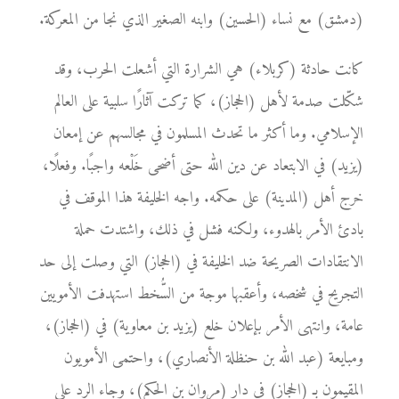
(دمشق) مع نساء (الحسين) وابنه الصغير الذي نجا من المعركة.
كانت حادثة (كربلاء) هي الشرارة التي أشعلت الحرب، وقد
شكّلت صدمة لأهل (الحجاز)، كما تركت آثارًا سلبية على العالم
الإسلامي. وما أكثر ما تحدث المسلمون في مجالسهم عن إمعان
(يزيد) في الابتعاد عن دين الله حتى أضحى خَلْعه واجبًا. وفعلًا،
خرج أهل (المدينة) على حكمه. واجه الخليفة هذا الموقف في
بادئ الأمر بالهدوء، ولكنه فشل في ذلك، واشتدت حملة
الانتقادات الصريحة ضد الخليفة في (الحجاز) التي وصلت إلى حد
التجريح في شخصه، وأعقبها موجة من السُّخط استهدفت الأمويين
عامة، وانتهى الأمر بإعلان خلع (يزيد بن معاوية) في (الحجاز)،
ومبايعة (عبد الله بن حنظلة الأنصاري)، واحتمى الأمويون
المقيمون بـِ (الحجاز) في دار (مروان بن الحكم)، وجاء الرد على