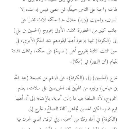
طاعته واجبة على الناس جميعًا؛ فمن عصى فليس له عنده إلا
السيف. واجهت (يزيد) خلال مدة حكمه ثلاث قضايا على
جانب كبير من الخطورة: تمثلت الأولى بخروج (الحسين بن علي)
إلى (الكوفة) تلبية لدعوة أهلها ليقودهم ضد الحكم الأموي، في
حين تمثلت الثانية بخروج أهل (المدينة) على حكمه، وتمثلت الثالثة
بقيام (ابن الزبير) في (مكة).
خرج (الحسين) إلى (الكوفة)، على الرغم من نصيحة (عبد الله
بن عباس) وغيره من المحبّين له، الحريصين على سلامته، بعدم
الخروج؛ لأن السلطة فيها ما زالت أموية، بالإضافة إلى أن أهلها
قوم غدر، لكن الحسين تجاهل كافة النصائح، فخرج إلى
(الكوفة) في أهله وقلة من أصحابه. وفي الوقت الذي تحرك فيه