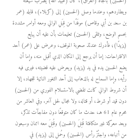
(الحسين) باتجاه (العراق)، كان (عبيد الله) يضرب شيعته
ويطاردهم، وعندما وصل (الحسين) إلى (كربلاء)، قابله (عمر
بن سعد بن أبي وقاص) موفَدًا من قِبَلِ الوالي ومعه أوامر مشددة
بحسم الوضع، وتلقى (الحسين) تعليمات بأن عليه أن يبايع
(يزيدًا)؛ فأدرك عندئذ صعوبة الموقف، وعرض على (عمر) أحد
الاقتراحات: إما أن يرجع إلى المكان الذي أقبل منه، وإما أن
يضع الحسين يده في يد (يزيد) ويعرض عليه قضيته، فيرى فيه
رأيه، وإما السماح له بالذهاب إلى أحد الثغور النائية للجهاد، إلا
أن شروط الوالي كانت تقضي بالاستسلام الفوري من (الحسين)
دون قيد أو شرط، أو قتاله، ولا مجال لحل آخر. وفي العاشر من
محرم عام 61 هـ، حدث ما كان متوقعًا دون مفاجآت تذكر،
وبعد معركة غير متكافئة قُتِلَ (الحسين) وقُتِلَ معه اثنان وسبعون
من أتباعه، واجتُزّ رأس (الحسين) وحُمل إلى (يزيد) في