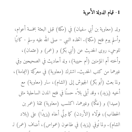
1
-
قيام الدولة الأموية
ولد (معاوية بن أبي سفيان) في (مكة) قبل البعثة بخمسة أعوام،
وأسلم يوم فتح (مكة). اتخذه النبي – صلى الله عليه وسلم - كاتبًا
للوحي، روى الحديث عن (أبي بكر) و (عمر) و (عثمان)،
وأخته أم المؤمنين (أم حبيبة)، وله أحاديث في الصحيحين وفي
غيرهما من كتب الحديث. اشترك (معاوية) في معركة (اليمامة)،
ولما بعث (أبو بكر) الجيوش إلى (الشام)، سار (معاوية) مع
أخيه (يزيد)، وقد أبلى بلاًء حسنًا في فتح المدن الساحلية مثل
(صيدا) و (عكَّا) وغيرهما. اكتسب (معاوية) ثقة (عمر بن
الخطاب)؛ فولّاه (الأردن) كما ولَّي أخاه (يزيدًا) على (بلاد
الشام). ولما تُوفي (يزيد) في طاعون (عمواس)، أضاف (عمر) لـ