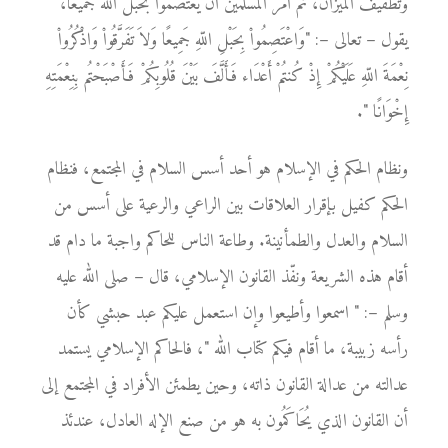
وتطفيف الميزان، ثم أمر المسلمين أن يعتصموا بحبل الله جميعًا،
يقول – تعالى –: "وَاعْتَصِمُواْ بِحَبْلِ اللّهِ جَمِيعًا وَلاَ تَفَرَّقُواْ وَاذْكُرُواْ
نِعْمَةَ اللّهِ عَلَيْكُمْ إِذْ كُنتُمْ أَعْدَاء فَأَلَّفَ بَيْنَ قُلُوبِكُمْ فَأَصْبَحْتُم بِنِعْمَتِهِ
إِخْوَانًا ".
ونظام الحكم في الإسلام هو أحد أسس السلام في المجتمع، فنظام
الحكم كفيل بإقرار العلاقات بين الراعي والرعية على أسس من
السلام والعدل والطمأنينة. وطاعة الناس للحاكم واجبة ما دام قد
أقام هذه الشريعة ونفّذ القانون الإسلامي، قال – صلى الله عليه
وسلم –: " اسمعوا وأطيعوا وإن استعمل عليكم عبد حبشي كأن
رأسه زبيبة، ما أقام فيكم كتاب الله "، فالحاكم الإسلامي يستمد
عدالته من عدالة القانون ذاته، وحين يطمئن الأفراد في المجتمع إلى
أن القانون الذي يُحَاكَمُون به هو من صنع الإله العادل، عندئذ