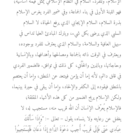
الإسلام. وللفرد. السلام في النظام الإسلامي يمثل قيمة أساسية؛
فهو اللبنة الأولى في بناء الجماعة، وفي ضمير الفرد يغرس الإسلام
بذرة السلام، السلام الإيجابي الذي يرفع الحياة، لا السلام
السلبي الذي يرضى بكل شيء، ويترك المبادئ العليا تداس في
سبيل العافية والسلامة، والسلام الذي يعترف للفرد بوجوده،
ويعترف في الوقت ذاته بالجماعة ومصالحها وأهدافها، وبالإنسانية
وحاجاتها، وبالدين والخُلُقِ، كل ذلك في توافق. فالضمير الفردي
في قلق دائم؛ لأنه إما أن يؤمن فيبتعد عن المنطق، وإما أن يعتصم
بالمنطق فيقوده إلى الكفر والإلحاد، وإما أن يبقى في حيرة بينهما،
ولكن الإسلام يريح الضمير من كل هذه الأشياء المقلقة؛
فالإسلام يُعرّف الإنسان أن الله قريب منه، مستجيب له، لا
يغفل عن رعايته ولا ينساه، يقول – تعالى –: "وَإِذَا سَأَلَكَ
عِبَادِي عَنِّي فَإِنِّي قَرِيبٌ أُجِيبُ دَعْوَةَ الدَّاعِ إِذَا دَعَانِ فَلْيَسْتَجِيبُواْ