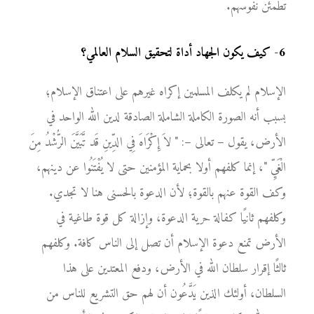
تطمئن نفوسهم.
6
-
كيف يكون الجهاد أداة لتحقيق السلام العالمي؟
الإسلام لم يكلف المسلمين إكراه غيرهم على اعتناق الإسلام؛
بسبب أنه الصورة الكاملة الشاملة الصادقة لدين الله الواحد في
الأرض، يقول – تعالى –: " لاَ إِكْرَاهَ فِي الدِّينِ قَد تَّبَيَّنَ الرُّشْدُ مِنَ
الْغَيِّ "، إنما كلفهم أولا بحماية المؤمنين حتى لا يُفْتَنُوا عن دينهم،
وكف القوة عنهم بالقوة؛ لأن الدعوة بالحسنى هنا لا تجدي.
وكلفهم ثانيًا كفالة حرية الدعوة، وإزالة كل قوة طاغية في
الأرض تمنع دعوة الإسلام أن تصل إلى الناس كافة. وكلفهم
ثالثًا إقرار سلطان الله في الأرض، ودفع المعتدين على هذا
السلطان، أولئك الذين يَدَّعُون أن لهم حق التشريع للناس من