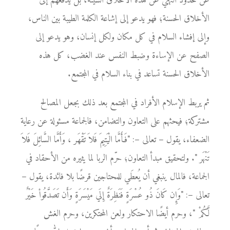
عن حدود النهي عن هذه الأخلاق السيئة، بل يدفعهم إلى
الأخلاق الحسنة؛ فهو يدعو إلى إشاعة الكلمة الطيبة بين الناس،
وإلى إفشاء السلام في كل مكان ولكل إنسان، وهو يدعو إلى
الصفح عن الإساءة وضبط النفس عند الغضب، كل هذه
الأخلاق الحسنة تساعد في بناء السلام في المجتمع.
ثم يربط الإسلام الأفراد في المجتمع بعد ذلك بجعل المصالح
مشتركة؛ فيحثهم على التعاون والتضامن، فالجماعة مسئولة عن رعاية
الضعفاء، يقول – تعالى –: "فَأَمَّا الْيَتِيمَ فَلاَ تَقْهَر ، وَأَمَّا السَّائِلَ فَلاَ
تَنْهَر ". ولتحقيق مبدأ التعاون؛ حرّم الربا لما يثيره من الأحقاد في
الجماعة، فالمال ينبغي أن يُعطَي للمحتاجين قرضًا بلا فائدة، يقول –
تعالى –: "وَإِن كَانَ ذُو عُسْرَةٍ فَنَظِرَةٌ إِلَي مَيْسَرَةٍ وَأَن تَصَدَّقُواْ خَيْرٌ
لَّكُمْ "، وحرم أيضًا الاحتكار ولعن المحتكرين، وحرم الغش