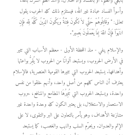
بالبغي والظلم، أو بالفساد والاحتلال. وأشد الظلم الشرك بالله،
وأسوأ الفساد عبادة غير الله، فيستلزم ذلك كله الحرب، يقول
تعالى: " وَقَاتِلُوهُمْ حَتَّي لاَ تَكُونَ فِتْنَةٌ وَيَكُونَ الدِّينُ كُلُّهُ لِلّه فَإِنِ
انتَهَوْاْ فَإِنَّ اللّهَ بِمَا يَعْمَلُونَ بَصِير".
والإسلام ينفي - منذ اللحظة الأولى - معظم الأسباب التي تثير
في الأرض الحروب، ويستبعد ألوانًا من الحروب لا يُقِرُّ بواعثها
وأهدافها. يستبعد الحروب التي تثيرها القومية العنصرية؛ فالإسلام
يعترف أن الناس كلهم من أصل واحد، وأنهم خلقوا من نفس
واحدة، ويستبعد الحروب التي تُثِيرُهَا المطامع والمنافع، حروب
الاستعمار والاستغلال، بل يعتبر الكون كله وحدة واحدة غير
متنازعة الأهداف، وهو يأمر بالتعاون على البر والتقوى، لا على
الإثم والعدوان. ويحرّم السلب والنهب والغصب، كما يستبعد