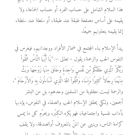
هذا السلام الشامل على حساب الفرد أو حساب الجماعة، ولا
يقيمه على أساس مصلحة طبقة ضد طبقة، أو سلطة ضد سلطة،
إنما يقيمه بتعاونهم جميعًا.
يبدأ الإسلام بناء المجتمع في ضمائر الأفراد ووجدانهم؛ فيغرس في
النفوس الحب والرحمة، يقول – تعالى –: "يَا أَيُّهَا النَّاسُ اتَّقُواْ
رَبَّكُمُ الَّذِي خَلَقَكُم مِّن نَّفْسٍ وَاحِدَةٍ وَخَلَقَ مِنْهَا زَوْجَهَا وَبَثَّ
مِنْهُمَا رِجَالاً كَثِيرًا وَنِسَاء وَاتَّقُواْ اللّهَ الَّذِي تَسَاءلُونَ بِهِ وَالأَرْحَامَ ".
والرحمة ليست مطلوبة من المسلمين وحدهم، بل من البشر
أجمعين. ولكي يحقق الإسلام الحب والصفاء في النفوس، يؤدبها
بآداب نفسية واجتماعية؛ فهو يكره الكِبْر، ويحرّم كل ما يمس
كرامة الناس، وينهى عن المنّ بالمعروف أوالصدقة. ولا يقف