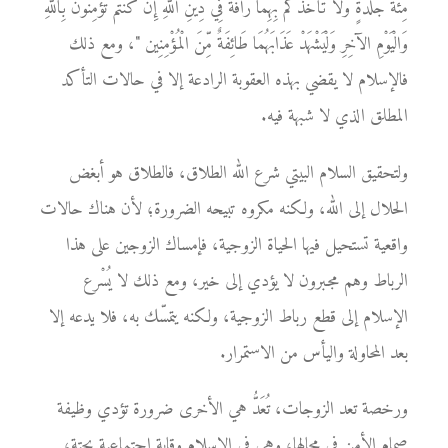
مِئَةَ جَلْدَةٍ وَلاَ تَأْخُذْكُم بِهِمَا رَأْفَةٌ فِي دِينِ اللَّهِ إِن كُنتُمْ تُؤْمِنُونَ بِاللَّهِ
وَالْيَوْمِ الآخِرِ وَلْيَشْهَدْ عَذَابَهُمَا طَائِفَةٌ مِّنَ الْمُؤْمِنِين "، ومع ذلك
فالإسلام لا يقضي بهذه العقوبة الرادعة إلا في حالات التأكد
المطلق الذي لا شبهة فيه.
ولتحقيق السلام البيتي شرع الله الطلاق، فالطلاق هو أبغض
الحلال إلى الله، ولكنه مكروه تبيحه الضرورة؛ لأن هناك حالات
واقعية تستحيل فيها الحياة الزوجية، فإمساك الزوجين على هذا
الرباط وهم مجبرون لا يؤدي إلى خير، ومع ذلك لا يُسْرع
الإسلام إلى قطع رباط الزوجية، ولكنه يتمسّك به، فلا يدعه إلا
بعد المحاولة واليأس من الاستمرار.
ورخصة تعد الزوجات، تُعَدُّ هي الأخرى ضرورة تؤدي وظيفة
صمام الأمن في مجالها، وهي في الإسلام وقاية اجتماعية بحتة،