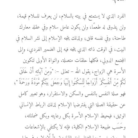
الفرد الذي لا يستمتع في بيته بالسلام، لن يعرف للسلام قيمة،
ولن يتذوق له طعمًا، ولن يكون عامل سلام وفي عقله معارك
طاحنة، وفي نفسه قلق؛ ولذلك يتجه الإسلام إلى نشر السلام في
البيت، في الوقت ذاته الذي يتجه فيه إلى الضمير الفردي، وإلى
المجتمع الدولي، فكلها حلقات متصلة. والنواة الأولى لتكوين
الأسرة هي الزواج، يقول الله – تعالى –: "وَمِنْ آيَاتِهِ أَنْ خَلَقَ
لَكُم مِّنْ أَنفُسِكُمْ أَزْوَاجًا لِّتَسْكُنُوا إِلَيْهَا وَجَعَلَ بَيْنَكُم مَّوَدَّةً وَرَحْمَةً "؛
فهو صلة النفس بالنفس والسكن والاستقرار، وهو تعبير كامل
عن حقيقة الصلة التي يفترضها الإسلام لذلك الرباط الإنساني
الوثيق، فيحيط الإسلام الأسرة بكل رعايته وبكل ضماناته،
وحَسَب طبيعة الإسلام الكلية، فإنه لا يكتفي بالإشعاعات