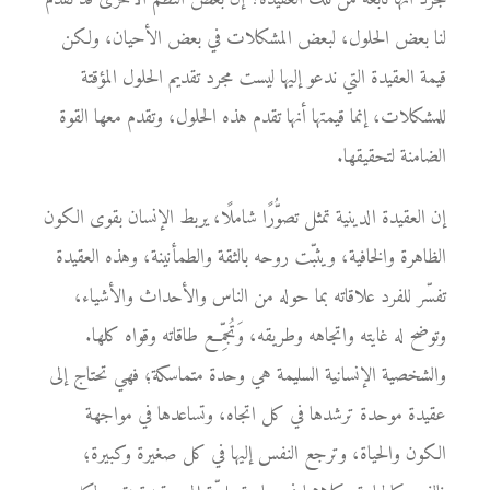
لنا بعض الحلول، لبعض المشكلات في بعض الأحيان، ولكن
قيمة العقيدة التي ندعو إليها ليست مجرد تقديم الحلول المؤقتة
للمشكلات، إنما قيمتها أنها تقدم هذه الحلول، وتقدم معها القوة
الضامنة لتحقيقها.
إن العقيدة الدينية تمثل تصوُّرًا شاملًا، يربط الإنسان بقوى الكون
الظاهرة والخافية، ويثبّت روحه بالثقة والطمأنينة، وهذه العقيدة
تفسّر للفرد علاقاته بما حوله من الناس والأحداث والأشياء،
وتوضح له غايته واتجاهه وطريقه، وَتُجمِّع طاقاته وقواه كلها.
والشخصية الإنسانية السليمة هي وحدة متماسكة؛ فهي تحتاج إلى
عقيدة موحدة ترشدها في كل اتجاه، وتساعدها في مواجهة
الكون والحياة، وترجع النفس إليها في كل صغيرة وكبيرة؛