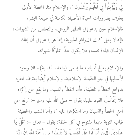
لِي وَلْيُؤْمِنُواْ بِي لَعَلَّهُمْ يَرْشُدُون ". والإسلام منذ اللحظة الأولى
يعترف بضرورات الحياة الأصيلة الكامنة في طبيعة البشر.
فالإسلام حين يدعو إلى التطهر الروحي، والتخلص من الشهوات؛
فإنه لا يعني كبت الدوافع الحيوية، إنما هو يدعو إلى أن يملك
الإنسان قيادة نفسه؛ فلا يكون عبدًا مملوكًا لشهواته.
والإسلام يعالج أسباب ما يسمى (بالعقد النفسية)، فلا وجود
لأسبابها في جو العقيدة الإسلامية. والإسلام أيضًا يعترف للفرد
بدوافع الخطأ والخطيئة، فأما الخطأ والنسيان وما يقع عن إكراه
فلا يُحَاسَبُ الفرد عليها، يقول – صلى الله عليه وسلم –: "رفع عن
أمتي الخطأ والنسيان وما استكرهوا عليه "، وأما الذنب والخطيئة
فباب التوبة منهما مفتوح في كل لحظة، يقول – تعالى –: "قُلْ يَا
عِبَادِيَ الَّذِينَ أَسْرَفُوا عَلَي أَنفُسِهِمْ لاَ تَقْنَطُوا مِن رَّحْمَةِ اللَّهِ إِنَّ اللَّهَ