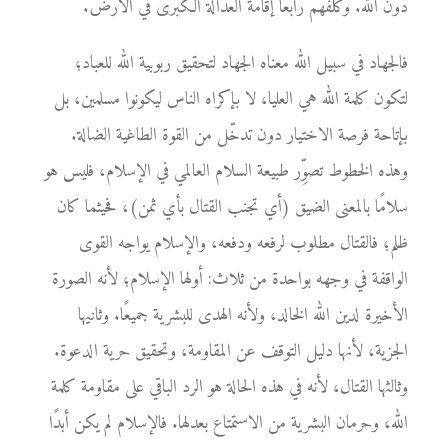
دون الله. وكلفهم رابعًا إقامة العدالة الكبرى في الأرض.
فالجهاد في سبيل الله معناه الجهاد لتحقيق ربوبية الله للعباد؛
لتكون كلمة الله هي العليا، لا بإكراه الناس ليكونوا مسلمين، بل
بإتاحة فرصة الاختيار دون تدخّل من القوة الطاغية الضالة.
وهذه الخطوط تصوِّر طبيعة السلام العالمي في الإسلام، فليس هو
سلامًا بالمعنى الضيق (أي تجنب القتال بأي ثمن)، فحيثما كان
ظلم؛ فالقتال مطلوب لرفعه ودفعه، والإسلام يواجه القوى
الواقفة في وجهه بواحدة من ثلاث: أولها الإسلام؛ لأنه الصورة
الأخيرة لدين الله الخالد، ولأنه الهدى للبشرية جميعًا. وثانيها
الجزية، لأنها دليل التوقف عن المقاومة، وتحقيق حرية الدعوة.
وثالثها القتال، لأنه في هذه الحالة هو الرد الباقي على مقاومة كلمة
الله، وحرمان البشرية من الاستمتاع بعدلها. فالإسلام لم يكن أبدًا