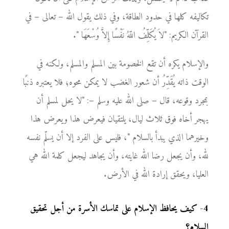
تكاليفه كلها في حدود الطاقة، وفي ذلك يقول الله – تعالى – في
القرآن الكريم: "لاَ يُكَلِّفُ اللّهُ نَفْسًا إِلاَّ وُسْعَهَا ".
والإسلام يكره أن تقع الخصومة بين المسلم والمسلم، ولكنه في
الوقت ذاته يُقَدِّرُ أن شعور الغضب لا يمكن محوه؛ فلا يعتبره ذنبًا
بمجرد وقوعه، قال – صلى الله عليه وسلم –: "لا يحل لمسلم أن
يهجر أخاه فوق ثلاث ليال، يلتقيان فيعرض هذا ويعرض هذا
وخيرهما الذي يبدأ بالسلام "، فليس على الفرد إلا أن يسلّم نفسه
لله، وأن يجعل رضا الله غايته، وأن يجاهد ليجعل كلمة الله هي
العليا، ويحقق إرادة الله في الأرض.
4
-
كيف يحافظ الإسلام على تماسك الأسرة من أجل تحقيق
السلام؟