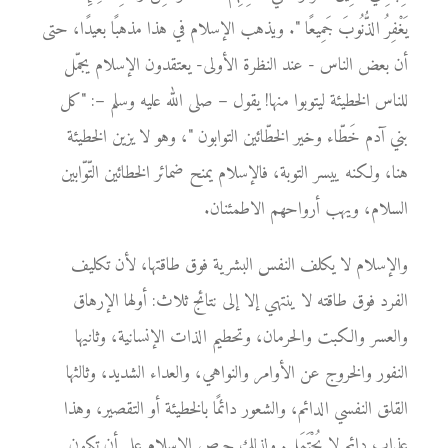
يَغْفِرُ الذُّنُوبَ جَمِيعًا ". ويذهب الإسلام في هذا مذهبًا بعيدًا، حتى
أن بعض الناس - عند النظرة الأولى- يعتقدون الإسلام يجمّل
للناس الخطيئة ليتوبوا منها! يقول – صلى الله عليه وسلم –: "كل
بني آدم خَطّاء وخير الخطّائين التوابون "، وهو لا يزين الخطيئة
هنا، ولكنه ييسر التوبة، فالإسلام يمنح ضمائر الخطائين التّوّابين
السلام، ويهب أرواحهم الاطمئنان.
والإسلام لا يكلف النفس البشرية فوق طاقتها، لأن تكليف
الفرد فوق طاقته لا ينتهي إلا إلى نتائج ثلاث: أولها الإرهاق
والعسر والكبت والحرمان، وتحطيم الذات الإنسانية، وثانيها
النفور والخروج عن الأوامر والنواهي، والعداء الشديد، وثالثها
القلق النفسي الدائم، والشعور دائمًا بالخطيئة أو التقصير، وهذا
عذاب دائم لا يُحْتَمَل. ولذلك حرص الإسلام على أن تكون