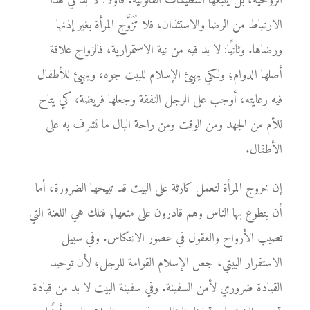
الروحية، بل يتبعها التنظيمات القانونية. فأولًا: لا بد في هذا
الارتباط من الرضا والاستئذان، فلا تُزَوَّج المرأة بغير إذنها
ورضاها. وثانيًا: لا بد فيه من نية الاستمرارية، فالزواج علاقة
أصلها الدوام؛ ولكي يهيئ الإسلام للبيت جوه، ويهيئ للأطفال
فيه رعايته، أوجب على الرجل النفقة وجعلها فريضة، كي يتاح
للأم من الجهد ومن الوقت ومن راحة البال ما تشرف به على
الأطفال.
إن خروج المرأة لتعمل كارثة على البيت قد تبيحها الضرورة، أما
أن يتطوع بها الناس وهم قادرون على منعها؛ فتلك هي اللعنة التي
تصيب الأرواح والعقول في عصور الانتكاس. وفي سبيل
الاستقرار البيتي، جعل الإسلام القوامة للرجل؛ لأن توحيد
القيادة ضروري لأمن السفينة. وفي سفينة البيت لا بد من قيادة