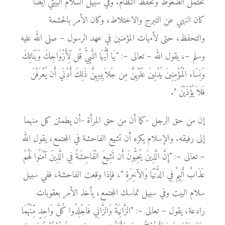
تحتمل الضغوط وتحفظ النظام. وفي سبيل السلام البيتي أيضًا
كان النهي عن التبرج والاختلاط، وكان الأمر بالحشمة
والتحفظ، حتى لأمهات المؤمنين في عهد الرسول – صلى الله عليه
وسلم –، يقول الله – تعالى –: "يَا أَيُّهَا النَّبِيُّ قُل لِّأَزْوَاجِكَ وَبَنَاتِكَ
وَنِسَاء الْمُؤْمِنِينَ يُدْنِينَ عَلَيْهِنَّ مِن جَلاَبِيبِهِنَّ ذَلِكَ أَدْنَي أَن يُعْرَفْنَ
فَلاَ يُؤْذَيْنَ ".
إن من حق الرجل -كما أن من حق المرأة -أن يطمئن كل منهما
إلى رفيقه. والإسلام يكره أن تشيع الفاحشة في المجتمع، يقول الله
– تعالى –: "إِنَّ الَّذِينَ يُحِبُّونَ أَن تَشِيعَ الْفَاحِشَةُ فِي الَّذِينَ آمَنُوا لَهُمْ
عَذَابٌ أَلِيمٌ فِي الدُّنْيَا وَالآخِرَةِ "، فإذا وقعت الفاحشة، ففي سبيل
سلام البيت وفي سبيل تماسك المجتمع، يأخذ الأمر بعقوبات
رادعة، يقول – تعالى –: "الزَّانِيَةُ وَالزَّانِي فَاجْلِدُوا كُلَّ وَاحِدٍ مِّنْهُمَا