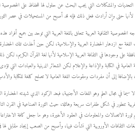
 التحديات والمشكلات التي يجب البحث عن حلول لها للحفاظ على الخصوصية الث
؛ لأنها حتى وإن أرادت فعل ذلك فإنه قد أصبح من المستحيلات في عصر الثورة ا
 الخصوصية الثقافية العربية تتعلق باللغة العربية التي توحد بين جميع أفراد هذه
اللغة مع ازدهار الحضارة العربية والإسلامية، لكن حين أخذت تلك الحضارة
فظة على وجودها في الثقافة العربية الإسلامية لأنها لغة القرآن الكريم، لكن ذل
ة العامية في الكتابة والإذاعة والإعلام لكن الشعائر الدينية والعبادات التي تؤ
الإضافة إلى أن مفردات ومقومات اللغة العامية لا تصلح كلغة للكتابة والأدب 
ا سيما في مجال العلم وهو اللغات الأجنبية؛ فبعد الركود الذي شهدته الحضارة العر
بية تتطور في شكل طفرات سريعة وهائلة، حيث الثورة الصناعية في القرن التاسع
ثم ثورة الاتصالات والمعلومات في العقود الأخيرة، وهو ما جعل كافة الاخترا
الثقافات الأوروبية التي نشأت فيها، وأصبح من الصعب إيجاد مقابل لها في ا