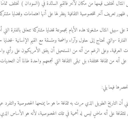
يل المثال تختلف قيمها من مكان لآخر فالقيم السائدة في (السودان ) تختلف تمام
ظهور تعريف آخر للخصوصية الثقافية ينظر لها على أنها اهتمامات وقضايا مشتركة،
ة على سبيل المثال مشغولة هذه الأيام بمجموعة قضايا مشتركة تتعلق بالفترة التي أ
 الفترة -والتي تحتاج إلى حلول وآراء واضحة ومتسقة مع القيم الإنسانية -قضاي
ات العرقية. وعلى الرغم من أنه من المستحيل أن يتفق الأمريكيون على رأي واح
على أنه من ثقافة مختلفة، بل تبقى الثقافة التي تجمعهم واحدة طالما أن التحديات 
حصرها فيما يلي:
ي أن التاريخ الطويل الذي مرت به ثقافة ما هو ما يمنحها الخصوصية والتفرد عن
 للثقافة على أنه ماضٍ ليس له أهمية في تلك الخصوصية، لأنه هو الأساس الذي 