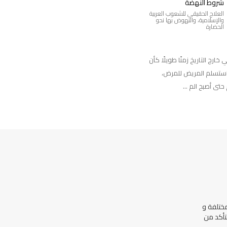
شروط النهضة
العلاج الحقيقي للشعوب العربية
والإسلامية، والنهوض بها نحو
الحضارة
خارج التاريخ زمنًا طويلًا كأن
ستسلم المريض للمرض،
تى أصبح الم ...
ختلفة و
تأكد من