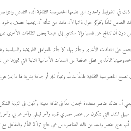
 ذلك في الضوابط والحدود التي تضعها الخصوصية الثقافية أثناء التفاعل والتواصل
لتفاعل تمامًا وتتمركز حول ذاتها لأن ذلك من شأنه أن يجعلها تتصف بالجمود و
 دون أن تدافع عن نفسها وإلا ستنتهي إلى هيمنة بعض الثقافات الأخرى عليها
ا تنفتح على الثقافات الأخرى وتتأثر بها، كما تتأثر بالعوامل التاريخية والسياسية 
وصيتها تمامًا، بل تظل محافظة على السمات الأساسية الثابتة التي تميزها عن غي
 الخصوصية الثقافية طابعًا خاصًا ومميزًا لبلد أو جماعة بشرية لها ما يميز هويت
عني أن هناك عناصر متعددة تجمعت معًا في ثقافة معينة وأنتجت في النهاية الشكل 
ى سبيل المثال التي تتكون من عنصر مصري قديم وآخر قبطي وآخر عربي وآخر إس
 أنها نتاج عنصر واحد من تلك العناصر، بل هي نتاج تراكم التأثر والتفاعل مع تل