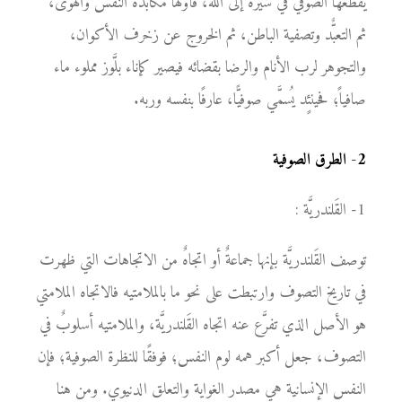
يقطعها الصوفي في سيره إلى الله، فأولها مكابدة النفس والهوى،
ثم التعبٌّد وتصفية الباطن، ثم الخروج عن زخرف الأكوان،
والتجوهر لرب الأنام والرضا بقضائه فيصير كإناء بلَّوز مملوء ماء
صافياً؛ فحينئٍد يُسمَّي صوفيًّا، عارفًا بنفسه وربه.
2
-
الطرق الصوفية
1- القَلندريَّة :
توصف القَلندريَّة بإنها جماعةٌ أو اتجاهٌ من الاتجاهات التي ظهرت
في تاريخ التصوف وارتبطت على نحو ما بالملامتيه فالاتجاه الملامتي
هو الأصل الذي تفرَّع عنه اتجاه القَلندريَّة، والملامتيه أسلوبٌ في
التصوف، جعل أكبر همه لوم النفس؛ فوفقًا للنظرة الصوفية؛ فإن
النفس الإنسانية هي مصدر الغواية والتعلق الدنيوي. ومن هنا