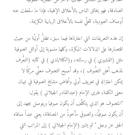
الصادقة؛ فهو يخالق الناس بالأخلاق الإلهية، فإذا ما سقطت عنه
أوصاف العبودية، تتحلَّي نفسه بالأخلاق الربانية الكريمة.
إن هذه التعريفات التي اخترناها فيما سبق، تظلُّ أوليًة من حيث
اقتصارها على الدلالات المبكرة، وكلها منسوبة إلى أوائل الصوفية
مثل (القشيري ) في رسالته، و(الكلاباذي ) في كتابه (التعُّرف
لمذهب أهل التصُّوف )، وقد أصبح التصوف معنًّي مركبًا لا
يمكن اختزاله في تعريف أولي وأفاض مشايخ الصوفية في تبيان
معنى الكلمة؛ فنرى الإمام (عبدالقادر الجيلاني ) يقول:
"المتصوف هو الذي يتكلَّف أن يكون صوفيا ويتوصل بجهد إلى
أن يكون صوفيًّا، والصوفي مأخوذٌ من المصافاة، يعني عبداً صافاه
الحق عز وجل " ثم يشير (الإمام الجيلاني ) إلى المراتب التي