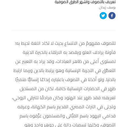
تعريف بالتصوف وأشهر الطرق الصوفية
يوسف زيدان
للتصوف مفهومٌ من الاتساع بحيث لا تكاد اللغة تحيط به؛
فآونة يرادف العلو ويقصد به الارتقاء بالخبرة الدينية
لمستوى أعلى من ظاهر العبادات، وقد يراد به التعبير عن
التعمُّق في التجربة الإنسانية وهو يرتبط بالدين وربما ارتبط
بالدنيا. ولو أخذنا في التصوف باعتباره إبداعًا إنسانيًّا متميزًا
ظهر في الحضارات الإنسانية كافة، لكان من المستحيل
تعريفه؛ فقد ظهر عند الهنود وكان مرادفًا للترقي الروحي،
وتجلى في التراث المصري القديم باسم الكهانة، وعرفه
قدامي اليهود باسم القبَّالى والمسلمون عرَّفوه باسم
التصوف، وكلها تسميات دالة على جوهر واحد وهو