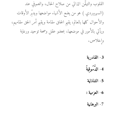
القلوب والتيقُّن الذاتي من صلاح الحال، والصوفي عند
(السهروردي ) هو من يضع الأشياء مواضعها ويدبِّر الأوقات
والأحوال كلها بالعالم، يقيم الخلق مقامة ويقيم أمر الحق مقامهم،
ويأتي بالأمور في موضعها، بحضو عقل وصحة توحيد ورعاية
وإخلاص.
3
-
القادرية
4
-
الدُّسُوقِيةُ
5
-
الشاذلية
6
-
العزمية :
7
-
البرهانية