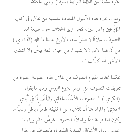
بكونه مشتقًّا من الكلمة اليونانية (سوفيا) وتعني الحكمة.
ومع ما تثيره هذه الأصول المتعددة للتسمية من نقاش في كتب
المؤرِّخين والدراسين، فنحن نرى الخلاف حول طبيعة اسم
التصوف، خلافًا لا طائلَ منه؛ فالأرجح عندنا ما قاله (القُشيري )
من أن هذا الاسم :"لا يشهد له من حيث اللغة قياسٌ ولا اشتثاق
فالأظهر أنه كاللَّقب " .
يمكننا تحديد مفهوم التصوف من خلال هذه المجموعة المختارة من
تعريفات التصوف التي ترسم النزوع الروحي ومنها ما يقول
(الكرخي ): " التصوف، الأخْذُ بالحقَائِقِ واليَأسُ مِمَّا في أَيْدي
الخلائِق" والمراد هنا أن للأشياء على الحقيقة ظاهرٌ وباطنٌ وغالبًا ما
يكون الظاهر مخادعًا وباطلاً؛ فالتصوف غوصٌ دائم وراء ما
يحتجب وراء الأشكال التعبدية الظاهرة؛ فالتصوف على هذا