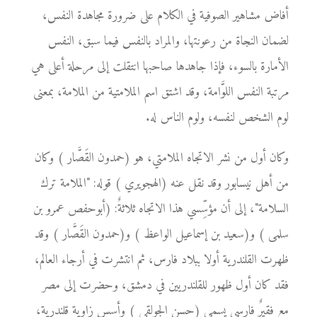
أفاض مشاهير الصوفية في الكلام على ضرورة مجاهدة النفس،
لضمان النجاة من رعونتها، والمراد بالنفس فيما سبق، النفس
الأمارة بالسوء، فإذا جاهدها صاحبها انتقلت إلى مرحلة أعلى هي
مرتبة النفس اللوَّامة، وقد اشتق اسم الملامتية من الملامة، بمعنى
لوم الشخص لنفسه، ولوم الناس له.
وكان أول من نشر الاتجاه الملامتي، هو (حمدون القَصَّار ) وكان
من أهل نيسابور وقد نقل عنه (الهجويري ) قوله: "الملامة ترك
السلامة"، إلى أن مؤسِّسي هذا الاتجاه ثلاثةٌ: (أبوحفص عمرو بن
سلمى ) و(سعيد بن إسماعيل الواعظ ) و(حمدون القَصَّار ) وقد
ظهرت القلندرية أولا ببلاد فارس، ثم انتشرت في أرجاء العالم،
فقد كان أول ظهور للقلندريين في دمشق، وحضرت إلى مصر
مع فقيرٌ فارسي يسمى (حسن الجولقي ) وأسس زاوية قلندرية،