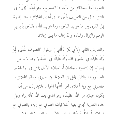
النحو، أخذُ بالحقائق من مأخذها الصحيح. وهو أيضًا كما يَرِدُ في
الشق الثاني من التعريف يأسٌ مما في أيدي الخلائق، وهنا إشارة
إلى الفرق بين ما هو بيد الناس، وما هو بيد الله؛ فالناس بأيديهم
الوهم والزوال والمادة والله يملك ما يليق بجلاله.
والتعريف الثاني (لأبي بكر الكتَّاني ) ويقول "التصوف خُلُق؛ فَمِنْ
زَادَ عَليكَ فِي الخلُق؛ فقد زَادَ عَليكَ في الصَّفَاءِ" وهنا لابد من
إيضاح إن للتصوف جانبان أساسيان، الأول يتمثل في الرابطة بين
العبد وربه، والثاني يتجلى في العلاقة بين الصوفي وسائر الخلائق؛
فللصوفي مع ربه أخلاق لعل أهمَّها الحياء؛ فلابد إذن من أن
يكون حياؤه من الله عظيمًا، وهو الذي يعبد الله كأنه يراه وعلى
هذه النظرية تجري بقية أخلاقيات الصوفي مع ربه، وللصوفي مع
الخلائق أخلاقٌ تستكمل الجانب الآخر من التجربة الصوفية