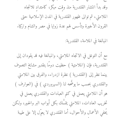
وقد بدأ انتشار القلندرية منذ وقٍت مبكر، كامتدادٍ للاتجاه
الملامتي، ثم توالى ظهور القلندرية في المدن الإسلامية حتى
القرون الأخيرة وتأسس لهم عدة زوايا في مصر والشام وتركيا.
المبالغة في الملامة، القلندرية:
مع أن التوغل في الاتجاه الملامتي، والمبالغة فيه قد يقودان إلى
القلندرية، فإن (الملامتية ) حظيت دومًا بتقدير مشايخ التصوف
بينما نظر إلى (القلندرية ) نظرة ازدراء، والفرق بين الملامتي
والقلندري بحسب ما يوضَّحه لنا (السهروردي ) في (العوارف )
هو أن الملامتي يعمل في كتم العبادات والقلندري يعمل في
تخريب العادات، الملامتي يتمسَّك بكل أبواب البر والخير، ولكن
يُخفي الأعمال والأحوال، أما القلندري لا يعوِّل إلا على طيبة