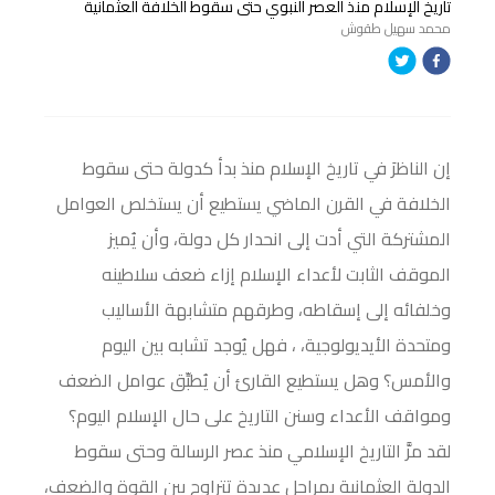
تاريخ الإسلام منذ العصر النبوي حتى سقوط الخلافة العثمانية
محمد سهيل طقوش
إن الناظرَ في تاريخ الإسلام منذ بدأ كدولة حتى سقوط
الخلافة في القرن الماضي يستطيع أن يستخلص العوامل
المشتركة التي أدت إلى انحدار كل دولة، وأن يُميز
الموقف الثابت لأعداء الإسلام إزاء ضعف سلاطينه
وخلفائه إلى إسقاطه، وطرقهم متشابهة الأساليب
ومتحدة الأيديولوجية، ، فهل يُوجد تشابه بين اليوم
والأمس؟ وهل يستطيع القارئ أن يُطبِّق عوامل الضعف
ومواقف الأعداء وسنن التاريخ على حال الإسلام اليوم؟
لقد مرَّ التاريخ الإسلامي منذ عصر الرسالة وحتى سقوط
الدولة العثمانية بمراحل عديدة تتراوح بين القوة والضعف،