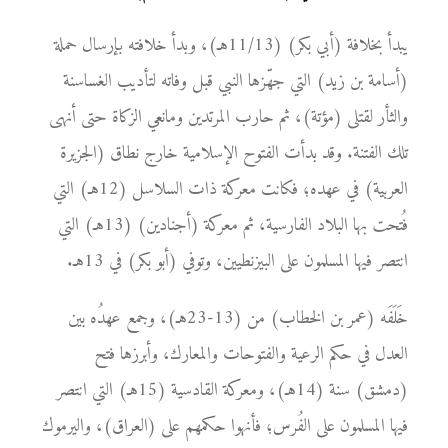
يبدأ بخلافة (أبي بكر) (11/13هـ)، وبدأ خلافته بإرسال حملة
(أسامة بن زيد) التي جهّزها النبي قبل وفاته لتأديب الغساسنة
والثأر لقتلى (مؤتة)، ثم حارب المرتدين ومانعي الزكاة حتى أنهى
تلك الفتنة. وقد بدأت الفتوح الإسلامية خارج نطاق (الجزيرة
العربية) في عهده؛ فكانت معركة ذات السلاسل (12هـ) التي
فُتحت بها البلاد الفارسية، ثم معركة (أجنادين) (13هـ) التي
انتصر فيها المسلمون على البيزنطيين، وتوفي (أبو بكر) في 13هـ.
خَلَفَه (عمر بن الخطاب) من (13-23هـ)، وجمع عهدُه بين
العدل في حكم الرعية والفتوحات والمعارك، وأبرزها فتح
(دمشق) سنة (14هـ)، ومعركة القادسية (15هـ) التي انتصر
فيها المسلمون على الفُرس؛ فأنهوا حكمهم على (العراق)، واليرموك