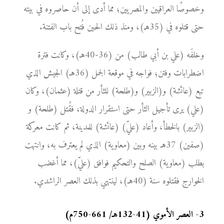
وخصوصًا العراقيين والمصريين؛ مما أدى إلى أن حاصروه في بيته
حتى قتلوه في (35هـ)، ومنذ ذلك الحين فُتح باب الفتنة.
وخلفَه (علي بن أبي طالب) من (36-40هـ)، وكانت فترة
اضطرابات وفتن؛ فواجه في موقعة الجمل (36هـ) الجيش الذي
تبع (عائشة) و(الزبير) و(طلحة) للثأر من قتلة (عثمان)، وكان
(علي) يرى تأجيل الثأر حتى استقرار الدولة، فقُتل (طلحة) و
(الزبير) بالخطأ، وأعاد (عليّ) (عائشة) للمدينة، ثم كانت معركة
(صفين) 37هـ بينه وبين (معاوية) الذي لم يعترف به، وانتهت
بطلب (معاوية) الصلح والتحكيم فوافق (عليّ)، مما أغضب
الخوارج فقتلوه سنة (40هـ)، لينتهي بذلك العصر الراشدي.
3
-
العصر الأموي (41-132هـ/ 661-750م)