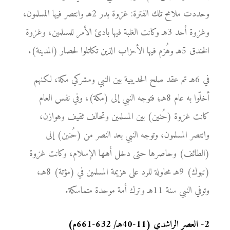
وحددت ملامح تلك الفترة: غزوة بدر 2هـ وانتصر فيها المسلمون،
وغزوة أحد 3هـ وكانت الغلبة فيها بادئ الأمر للمسلمين، وغزوة
الخندق 5هـ وهُزم فيها الأحزاب الذين تكاتلوا لحصار (المدينة).
في 6هـ تم عقد صلح الحديبية بين النبي ومشركي مكة، لكنهم
أخلّوا به عام 8هـ؛ فتوجه النبي إلى (مكة)، وفي نفس العام
كانت غزوة (حُنين) بين المسلمين وتحالف ثقيف وهوازن،
وانتصر المسلمون، وتوجه النبي بعد النصر من (حُنين) إلى
(الطائف) وحاصرها حتى دخل أهلها الإسلام، وكانت غزوة
(تبوك) 9هـ محاولة للرد على هزيمة المسلمين في (مؤتة) 8هـ،
وتوفي النبي سنة 11هـ وترك أمة موحدة متماسكة.
2
-
العصر الراشدي (11-40هـ/ 632-661م)