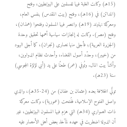
(15هـ) وكانت الغلبة فيها للمسلمين على البيزنطيين، وفتح
(المدائن) في (16هـ)، وفتح (بيت المقدس) بنفس العام،
ومعركة نهاوند (19هـ) وانتصر فيها المسلمون وفتحوا (همذان)،
وفتح (مصر). وكانت له إنجازات سياسية أهمها تحقيق وحدة
(الجزيرة العربية)؛ فأجلى منها نصارى (نجران)، كما أجلى اليهود
من (خيبر)، وحدّد أصول القضاء، وأحدث نظام الدواوين،
وأنشأ بيت المال. وتُوفي (عمر) طعنًا على يد (أبي لؤلؤة المجوسي)
سنة (23هـ).
تولَّي الخلافة بعده (عثمان بن عفان) من (24-35هـ)، والذي
واصل الفتوح الإسلامية، ففُتحت (عمورية)، وكانت معركة
ذات الصواري (34هـ) التي هزم فيها المسلمون البيزنطيين، غير
أن الدولة اضطربت في عهده لمآخذ بعض أهل الأمصار عليه