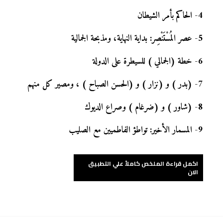
4
-
الحاكم بأمر الشيطان
5
-
عصر المُسْتَنْصِر: بداية النهاية، ومذبحة الجمالية
6
-
خطة (الجمالي ) للسيطرة على الدولة
7
-
(بدر ) و (نزار ) و (الحسن الصباح ) ، ومصير كل منهم
8
-
(شاور ) و (ضرغام ) وصراع الديوك
9
-
المسمار الأخير: تواطؤ الفاطميين مع الصليب
اكمل قراءة الملخص كاملاً علي التطبيق
الان