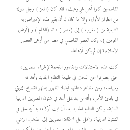
الفاطميين كانوا أهل لهوٍ وعبث؛ فقد كان (المعز ) رجل دولة
من الطراز الأول، وإلا ما كان له أن يقيم هذه الإمبراطورية
الشيعية من (المغرب ) إلى (مصر ) ، ثم (الشام ) و (أرض
الحرمين )، وكان العصر الفاطمي في مصر من أزهى العصور
الإسلامية إن لم يكن أزهاها.
كانت هذه الاحتفالات والقصور الفخمة لإغراء المصريين؛
حتى ينصرفوا عن البحث في طبيعة النظام الجديد وأهدافه
ومراميه، ومن مظاهر دهائهم أيضا: الظهور بمظهر التسامح الديني
في بادئ الأمر، وأنه لن يتدخل أحد في شئون المصريين الدينية
السنية، ولكن النظام الجديد بعد أن ثبت أركانه، بدأ يتدخل في
الشئون الدينية، وعمل على استمالة المصريين إلى المذهب الرسمي
للدولة؛ حتى يصبح الشعب المصري شيعيا على دين ملوكه، ومع