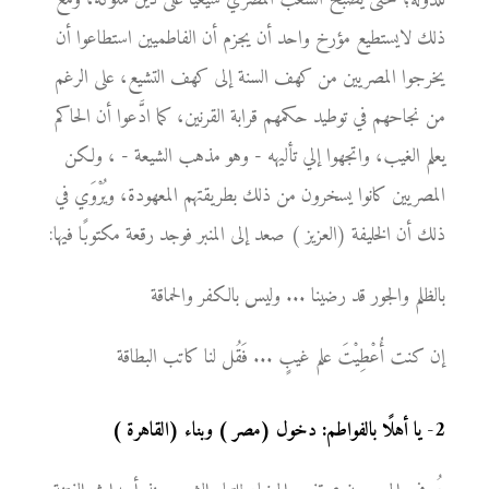
ذلك لايستطيع مؤرخ واحد أن يجزم أن الفاطميين استطاعوا أن
يخرجوا المصريين من كهف السنة إلى كهف التشيع، على الرغم
من نجاحهم في توطيد حكمهم قرابة القرنين، كما ادَّعوا أن الحاكم
يعلم الغيب، واتجهوا إلي تأليهه - وهو مذهب الشيعة - ، ولكن
المصريين كانوا يسخرون من ذلك بطريقتهم المعهودة، ويُرْوَي في
ذلك أن الخليفة (العزيز ) صعد إلى المنبر فوجد رقعة مكتوبًا فيها:
بالظلم والجور قد رضينا ... وليس بالكفر والحماقة
إن كنت أُعْطِيْتَ علم غيبٍ ... فَقُل لنا كاتب البطاقة
2
-
يا أهلًا بالفواطم: دخول (مصر ) وبناء (القاهرة )