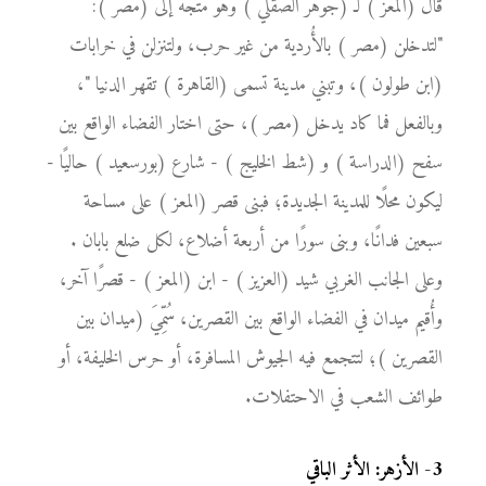
قال (المعز ) لـ (جوهر الصقلي ) وهو متجه إلى (مصر ):
"لتدخلن (مصر ) بالأُردية من غير حرب، ولتنزلن في خرابات
(ابن طولون )، وتبني مدينة تسمى (القاهرة ) تقهر الدنيا "،
وبالفعل فما كاد يدخل (مصر )، حتى اختار الفضاء الواقع بين
سفح (الدراسة ) و (شط الخليج ) - شارع (بورسعيد ) حاليًا -
ليكون محلًا للمدينة الجديدة؛ فبنى قصر (المعز ) على مساحة
سبعين فدانًا، وبنى سورًا من أربعة أضلاع، لكل ضلع بابان .
وعلى الجانب الغربي شيد (العزيز ) - ابن (المعز ) - قصرًا آخر،
وأُقيم ميدان في الفضاء الواقع بين القصرين، سُمِّيَ (ميدان بين
القصرين )؛ لتتجمع فيه الجيوش المسافرة، أو حرس الخليفة، أو
طوائف الشعب في الاحتفلات.
3
-
الأزهر: الأثر الباقي