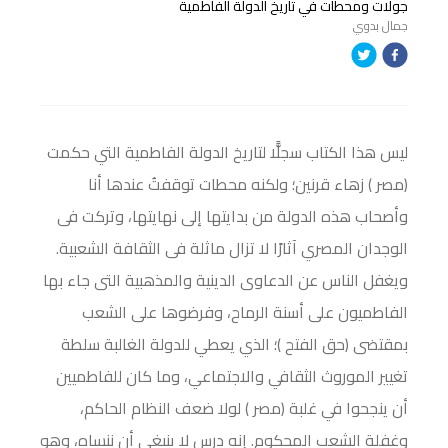
جولات ومحطات في تاريخ الدولة الفاطمية
جمال بدوي
ليس هذا الكتاب سجلًّا لتاريخ الدولة الفاطمية التي حكمت
(مصر ) زهاء قرنين؛ ولكنه محطات توقفتُ عندها أنا
وأصحاب هذه الدولة من بدايتها إلى نهايتها، وتركت فى
الوجدان المصري آثارًا لا تزال ماثلة فى الثقافة الشعبية.
ويغفل الناس عن الدعاوى الدينية والمذهبية التى جاء بها
الفاطميون على أسنة الرماح، وفرضوها على الشعب
بمقتضى (حق الفتح )؛ الذي يعطي للدولة الغالبة سلطة
تغيير الموروث الثقافي والاجتماعي، وما كان للفاطميين
أن ينجحوا في غلبة (مصر ) لولا ضعف النظام الحاكم،
وغفلة الشعب المحكوم. إنه درس لا ينبغي أن ننساه، وهو