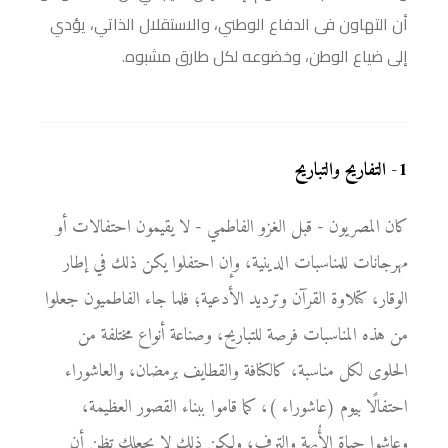
أن التهاون فى الدفاع الوطني، والاستقلال الذاتي، يؤدي
إلى ضياع الوطن، وخضوعه لكل طارق مشبوه.
1
-
التفاريح والتباريح
كان المصريون - قبل الغزو الفاطمي - لا يقيمون احتفالات أو
مهرجانات للمناسبات الدينية، وإن احتفلوا يكن ذلك في إطار
الوقار، كتلاوة القرآن وترديد الأدعية؛ فلما جاء الفاطميون جعلوا
من هذه المناسبات فرصة للتباريح، وصناعة أنواع مختلفة من
الحلوى لكل مناسبة، كالكنافة والقطايف برمضان، والعاشوراء
احتفالًا بيوم (عاشوراء )، كما قاموا ببناء القصور العظيمة،
وعاشوا حياة الأُبهة والترف، ولكن ذلك لا يجعلك تظن أن