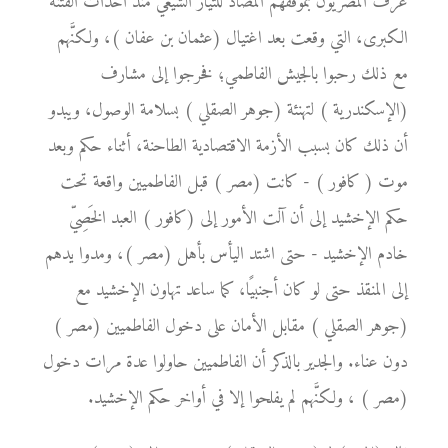
عُرف المصريون بموقفهم المضاد للتيار الشيعي منذ أحداث الفتنة
الكبرى، التي وقعت بعد اغتيال (عثمان بن عفان )، ولكنَّهم
مع ذلك رحبوا بالجيش الفاطمي؛ فخرجوا إلى مشارف
(الإسكندرية ) لتهنئة (جوهر الصقلي ) بسلامة الوصول، ويبدو
أن ذلك كان بسبب الأزمة الاقتصادية الطاحنة، أثناء حكم وبعد
موت ( كافور ) - كانت (مصر ) قبل الفاطميين واقعة تحت
حكم الإخشيد إلى أن آلت الأمور إلى (كافور ) العبد الخَصِيّ
خادم الإخشيد - حتى اشتد اليأس بأهل (مصر )، ومدوا يدهم
إلى المنقذ حتى لو كان أجنبيًا، كما ساعد تهاون الإخشيد مع
(جوهر الصقلي ) مقابل الأمان على دخول الفاطميين (مصر )
دون عناء. والجدير بالذكر أن الفاطميين حاولوا عدة مرات دخول
(مصر ) ، ولكنَّهم لم يفلحوا إلا في أواخر حكم الإخشيد.